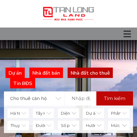
Dự án
Nhà đất bán
Nhà đất cho thuê
Tin BĐS
Tìm kiếm
Cho thuê căn hộ
Diện tích
Số phòng
Hướng nhà
Mức giá