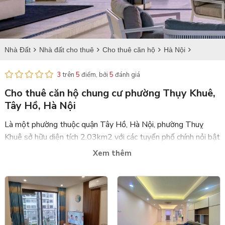
Nhà Đất
Nhà đất cho thuê
Cho thuê căn hộ
Hà Nội
Tây Hồ
Cho thuê căn hộ tại Thụy Khuê
3
trên
5
điểm, bởi
5
đánh giá
Cho thuê căn hộ chung cư phường Thụy Khuê,
Tây Hồ, Hà Nội
Là một phường thuộc quận Tây Hồ, Hà Nội, phường Thuỵ
Khuê sở hữu diện tích 2.03km2 với các tuyến phố chính nỏi bật
là Nguyễn Đình Thi, Hoàng Hoa Thám, Thụy Khuê, Văn Cao.
Xem thêm
Cùng với các tuyến phố là không gian sống thoáng mát hưởng
lợi trực tiếp từ mặt Hồ Tây. Nơi đây quy tụ đa dạng các địa chỉ
ăn uống nổi tiếng, đồng thời là nơi tập trung đông đảo người
nước ngoài sinh sống và làm việc.
Hiểu được nhu cầu ngày càng cao trong việc tìm kiếm không