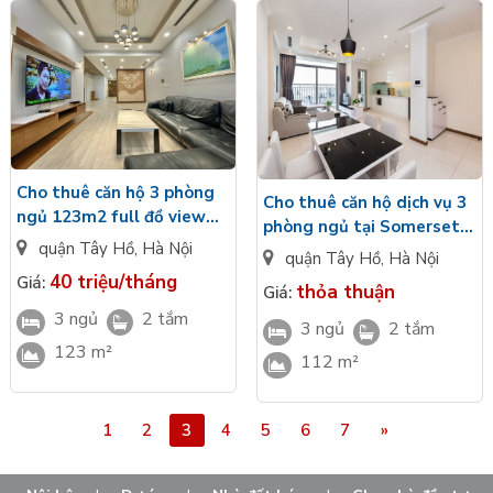
Cho thuê căn hộ 3 phòng
Cho thuê căn hộ dịch vụ 3
ngủ 123m2 full đồ view
phòng ngủ tại Somerset
Hồ Tây tại Sun Grand City
quận Tây Hồ
,
Hà Nội
West Lake Hà Nội
quận Tây Hồ
,
Hà Nội
40 triệu/tháng
Giá:
thỏa thuận
Giá:
3 ngủ
2 tắm
3 ngủ
2 tắm
123 m²
112 m²
1
2
3
4
5
6
7
»