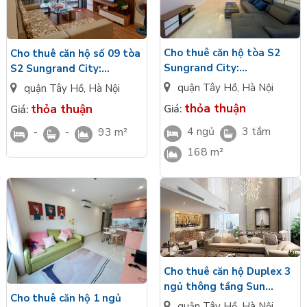
gian sống,
Sàn bất động sản Tân Long
mang đến cho khách
hàng dịch vụ tư vấn
bán căn hộ chung cư phường Thụy Khuê
và
cho thuê căn hộ chung cư phường Thụy Khuê
. Đội ngũ
Cho thuê căn hộ tòa S2
Cho thuê căn hộ số 09 tòa
chuyên viên giàu kinh nghiệm, am hiểu khu vực, tân tâm với
Sungrand City:
S2 Sungrand City:
nghề chắc chắn sẽ mang đến chất lượng dịch vụ tốt nhất đến
4PN/168m2 full đồ mới
2PN/93m2 full đồ mới,
quận Tây Hồ
,
Hà Nội
quận Tây Hồ
,
Hà Nội
với khách hàng.
view cực đẹp
nhận nhà luôn
thỏa thuận
thỏa thuận
Giá:
Giá:
4 ngủ
3 tắm
-
-
93 m²
168 m²
Cho thuê căn hộ Duplex 3
ngủ thông tầng Sun
Cho thuê căn hộ 1 ngủ
Grand City
quận Tây Hồ
,
Hà Nội