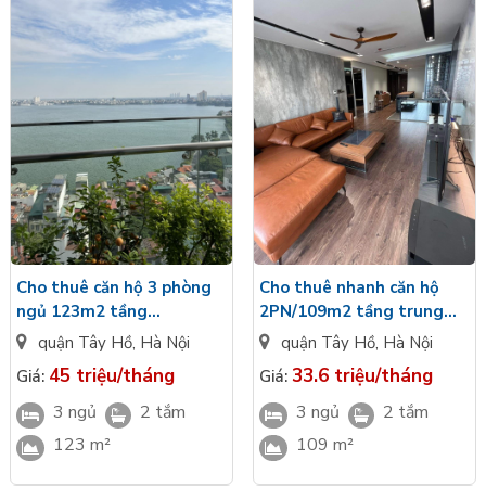
Cho thuê nhanh căn hộ
Cho thuê căn hộ 3 phòng
2PN/109m2 tầng trung
ngủ 123m2 tầng
view thoáng full đồ tại
trung view Hồ Tây tại S2A
quận Tây Hồ
,
Hà Nội
quận Tây Hồ
,
Hà Nội
S2A Sun Grand City
Sun Grand City
33.6 triệu/tháng
45 triệu/tháng
Giá:
Giá:
3 ngủ
2 tắm
3 ngủ
2 tắm
109 m²
123 m²