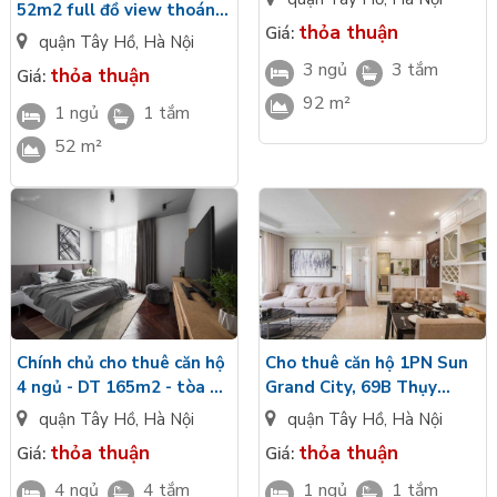
52m2 full đồ view thoáng
thỏa thuận
Giá:
tòa S2 Sungrand City
quận Tây Hồ
,
Hà Nội
Thụy Khuê
3 ngủ
3 tắm
thỏa thuận
Giá:
92 m²
1 ngủ
1 tắm
52 m²
Cho thuê căn hộ 1PN Sun
Chính chủ cho thuê căn hộ
Grand City, 69B Thụy
4 ngủ - DT 165m2 - tòa S1
Khuê, Tây Hồ, TP Hà Nội.
căn hộ Sun Grand City
quận Tây Hồ
,
Hà Nội
quận Tây Hồ
,
Hà Nội
thỏa thuận
thỏa thuận
Giá:
Giá:
1 ngủ
1 tắm
4 ngủ
4 tắm