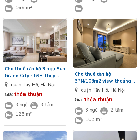
-
165 m²
Cho thuê căn hộ 3 ngủ Sun
Cho thuê căn hộ
Grand City - 69B Thụy
3PN/108m2 view thoáng
Khuê, Tây Hồ
quận Tây Hồ
,
Hà Nội
tầng cao tại S2A Sun
quận Tây Hồ
,
Hà Nội
thỏa thuận
Giá:
Grand City
thỏa thuận
Giá:
3 ngủ
3 tắm
3 ngủ
2 tắm
125 m²
108 m²