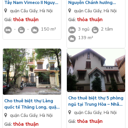
Tây Nam Vimeco II Nguyễn
Nguyễn Chánh hướng
Chánh - Diện tích: 150m2/
Đông Nam diện tích
quận Cầu Giấy
,
Hà Nội
quận Cầu Giấy
,
Hà Nội
4 tầng + 1 đầy đủ đồ
139m2 - Full nội thất cơ
thỏa thuận
thỏa thuận
Giá:
Giá:
bản
-
-
150 m²
3 ngủ
2 tắm
139 m²
Cho thuê biệt thự 5 phòng
Cho thuê biệt thự Làng
ngủ tại Trung Hòa – Nhân
quốc tế Thăng Long, quận
Chính
quận Cầu Giấy
,
Hà Nội
Cầu Giấy
quận Cầu Giấy
,
Hà Nội
thỏa thuận
Giá:
thỏa thuận
Giá: