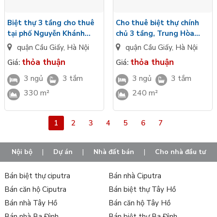
Biệt thự 3 tầng cho thuê
Cho thuê biệt thự chính
tại phố Nguyễn Khánh
chủ 3 tầng, Trung Hòa
Toàn, quận Cầu Giấy
Nhân Chính
quận Cầu Giấy
,
Hà Nội
quận Cầu Giấy
,
Hà Nội
thỏa thuận
thỏa thuận
Giá:
Giá:
3 ngủ
3 tắm
3 ngủ
3 tắm
330 m²
240 m²
1
2
3
4
5
6
7
Nội bộ
|
Dự án
|
Nhà đất bán
|
Cho nhà đầu tư
Bán biệt thự ciputra
Bán nhà Ciputra
Bán căn hộ Ciputra
Bán biệt thự Tây Hồ
Bán nhà Tây Hồ
Bán căn hộ Tây Hồ
Bán nhà Ba Đình
Bán biệt thự Ba Đình