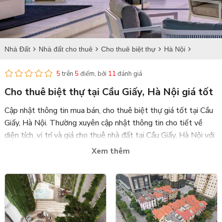
Nhà Đất
Nhà đất cho thuê
Cho thuê biệt thự
Hà Nội
Cho thuê biệt thự tại Cầu Giấy
5
trên
5
điểm, bởi
11
đánh giá
Cho thuê biệt thự tại Cầu Giấy, Hà Nội giá tốt
Cập nhật thông tin mua bán, cho thuê biệt thự giá tốt tại Cầu
Giấy, Hà Nội. Thường xuyên cập nhật thông tin cho tiết về
diện tích, vị trí và giá cho thuê nhà đất tại Cầu Giấy, Hà Nội với
nhiều thiết kế đẹp.
Xem thêm
Bdstanlong.vn là trang web uy tín, chuyên cung cấp biệt thự
mua bán và cho thuê với đầy đủ giấy tờ pháp lý, thường xuyên
cập nhật tình hình dự án bán tại Ciputra, Tân Hoàng Minh,
Ngoại Giao Đoàn, Starlake,... và những dự án
biệt thự cho
thuê tại Cầu Giấy, Hà Nội
. Với mức giá hợp lý, nơi đây là địa