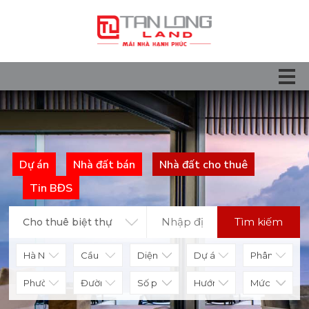
Dự án
Nhà đất bán
Nhà đất cho thuê
Tin BĐS
Tìm kiếm
Cho thuê biệt thự
Diện tích
Số phòng
Hướng nhà
Mức giá