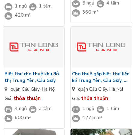
5 ngủ
4 tắm
1 ngủ
1 tắm
360 m²
420 m²
Biệt thự cho thuê khu đô
Cho thuê gấp biệt thự liền
thị Trung Yên, Cầu Giấy
kề Trung Yên, Cầu Giấy, Hà
Nội
quận Cầu Giấy
,
Hà Nội
quận Cầu Giấy
,
Hà Nội
thỏa thuận
thỏa thuận
Giá:
Giá:
4 ngủ
3 tắm
1 ngủ
1 tắm
600 m²
427.5 m²