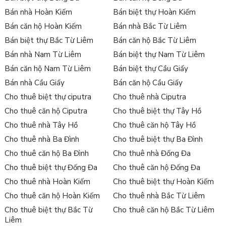
đáng tin cậy.
Bán nhà Hoàn Kiếm
Bán biệt thự Hoàn Kiếm
Với bảng giá thuê và danh sách các
căn hộ cho thuê Tây
Bán căn hộ Hoàn Kiếm
Bán nhà Bắc Từ Liêm
Hồ
mới nhất, bạn có thể dễ dàng so sánh và lựa chọn căn hộ
Bán biệt thự Bắc Từ Liêm
Bán căn hộ Bắc Từ Liêm
chung cư phù hợp với nhu cầu và ngân sách của bạn. Chúng tôi
Bán nhà Nam Từ Liêm
Bán biệt thự Nam Từ Liêm
cung cấp thông tin chi tiết về diện tích căn hộ, số phòng ngủ,
Bán căn hộ Nam Từ Liêm
Bán biệt thự Cầu Giấy
tiện ích đi kèm, và mô tả về khu vực xung quanh. Bạn cũng có
Bán nhà Cầu Giấy
Bán căn hộ Cầu Giấy
thể xem hình ảnh thực tế của căn hộ và đặt lịch hẹn để tham
Cho thuê biệt thự ciputra
Cho thuê nhà Ciputra
quan trực tiếp.
Cho thuê căn hộ Ciputra
Cho thuê biệt thự Tây Hồ
Tư vấn thuê và cho thuê căn hộ tại quận Tây Hồ
Cho thuê nhà Tây Hồ
Cho thuê căn hộ Tây Hồ
Tiên phong cung cấp dịch vụ tư vấn, bán căn hộ chung cư quận
Cho thuê nhà Ba Đình
Cho thuê biệt thự Ba Đình
Tây Hồ và
cho thuê chung cư Tây Hồ
,
Sàn bất động sản Tân
Cho thuê căn hộ Ba Đình
Cho thuê nhà Đống Đa
Long
đã xây dựng được cho mình vị trí vững chắc trên thị
Cho thuê biệt thự Đống Đa
Cho thuê căn hộ Đống Đa
trường, tự hào là đơn vị cung cấp dịch vụ tư vấn chuyên
Cho thuê nhà Hoàn Kiếm
Cho thuê biệt thự Hoàn Kiếm
nghiệp, với đội ngũ nhân viên giàu kinh nghiệm, tận tâm chắc
Cho thuê căn hộ Hoàn Kiếm
Cho thuê nhà Bắc Từ Liêm
chắn sẽ mang đến không gian sống chuẩn mực nhất, làm
hài lòng đông đảo khách hàng.
Cho thuê biệt thự Bắc Từ
Cho thuê căn hộ Bắc Từ Liêm
Liêm