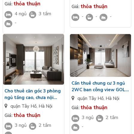
tại Ciputra
thỏa thuận
Giá:
thỏa thuận
Giá:
4 ngủ
3 tắm
-
-
-
-
Cần thuê chung cư 3 ngủ
2WC ban công view GOLF
Cho thuê căn góc 3 phòng
bàn giao full nội thất
ngủ tầng cao, chưa nội
quận Tây Hồ
,
Hà Nội
Maison Privee Ciputra
thất view công viên
quận Tây Hồ
,
Hà Nội
thỏa thuận
Giá:
Maison Privee Ciputra giá
thỏa thuận
Giá:
3 ngủ
2 tắm
tốt
3 ngủ
2 tắm
-