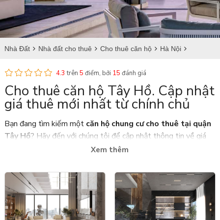
Nhà Đất
Nhà đất cho thuê
Cho thuê căn hộ
Hà Nội
Cho thuê căn hộ tại Tây Hồ
4.3
trên
5
điểm, bởi
15
đánh giá
Cho thuê căn hộ Tây Hồ. Cập nhật
giá thuê mới nhất từ chính chủ
Bạn đang tìm kiếm một
căn hộ chung cư cho thuê tại quận
Tây Hồ
? Hãy đến với chúng tôi để cập nhật thông tin về giá
thuê mới nhất từ chính chủ. Chúng tôi cung cấp các loại căn hộ
Xem thêm
đa dạng, từ 1-5 phòng ngủ cho đến pent studio, đảm bảo
mang lại sự lựa chọn phù hợp với nhu cầu của bạn.
Giới thiệu chung về cho thuê căn hộ Tây Hồ
Quận Tây Hồ, nằm ở phía Tây bắc của thủ đô Hà Nội, là một