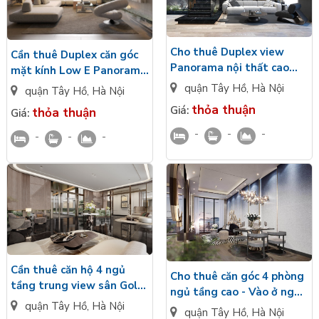
trong những quận được nhiều người ưa thích để sinh sống. Với
vị trí đắc địa, nằm bên cạnh Hồ Tây xanh mát và không gian
yên tĩnh, quận Tây Hồ là điểm đến lý tưởng cho những ai
Cho thuê Duplex view
muốn tận hưởng cuộc sống đô thị hiện đại mà vẫn có không
Cần thuê Duplex căn góc
Panorama nội thất cao
mặt kính Low E Panorama
gian xanh thoáng đãng. Trong bài viết này, chúng tôi xin giới
cấp - Mặt kính LowE chạm
chạm sàn - Nội thất cơ bản
quận Tây Hồ
,
Hà Nội
thiệu đến quý khách hàng dịch vụ
cho thuê căn hộ Hồ Tây
,
quận Tây Hồ
,
Hà Nội
sàn Maison Privee Ciputra
Maison Privee Ciputra
bao gồm các loại căn hộ phù hợp với nhu cầu và mong muốn
thỏa thuận
Giá:
thỏa thuận
Giá:
của mọi gia đình.
-
-
-
-
-
-
Cần thuê căn hộ 4 ngủ
Cho thuê căn góc 4 phòng
tầng trung view sân Golf
ngủ tầng cao - Vào ở ngay
nội thất cơ bản Maison
quận Tây Hồ
,
Hà Nội
Maison Privee CapitaLand
quận Tây Hồ
,
Hà Nội
Privee Ciputra Tây Hồ