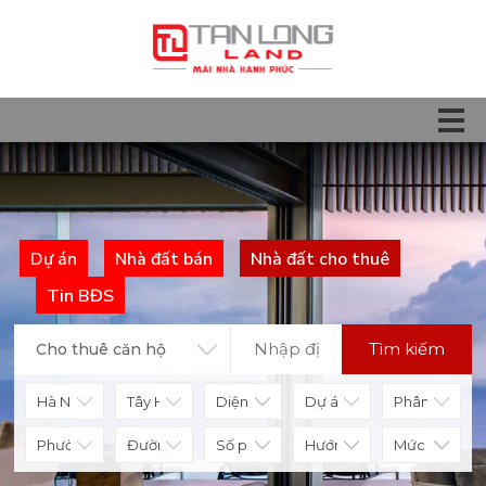
Dự án
Nhà đất bán
Nhà đất cho thuê
Tin BĐS
Tìm kiếm
Cho thuê căn hộ
Diện tích
Số phòng
Hướng nhà
Mức giá