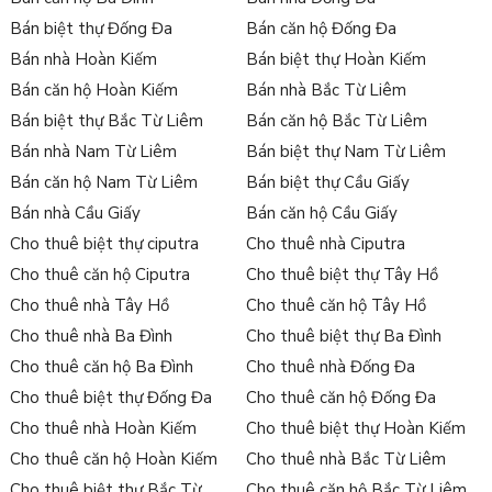
hàng thoải mái tham khảo, lựa chọn.
Bán biệt thự Đống Đa
Bán căn hộ Đống Đa
Cùng với đội ngũ chuyên viên tư vấn có tâm, tận tình với nghề và
Bán nhà Hoàn Kiếm
Bán biệt thự Hoàn Kiếm
có kinh nghiệm lâu năm trong lĩnh vực bất động sản, chúng tôi đảm
Bán căn hộ Hoàn Kiếm
Bán nhà Bắc Từ Liêm
bảo hỗ trợ, giải đáp thắc mắc 24/24 cho từng khách hàng. Đảm bảo
Bán biệt thự Bắc Từ Liêm
Bán căn hộ Bắc Từ Liêm
mỗi khách hàng đến với Tân Long đều lựa chọn được dòng sản
Bán nhà Nam Từ Liêm
Bán biệt thự Nam Từ Liêm
phẩm bất động sản tốt nhất cho mình!
Bán căn hộ Nam Từ Liêm
Bán biệt thự Cầu Giấy
Bán căn hộ Ba Đình
Xem thêm:
Bán nhà Cầu Giấy
Bán căn hộ Cầu Giấy
Cho thuê biệt thự ciputra
Cho thuê nhà Ciputra
Cho thuê biệt thự Ba Đình
Cho thuê căn hộ Ciputra
Cho thuê biệt thự Tây Hồ
Cập nhật thông tin chi tiết về cho thuê
Cho thuê nhà Tây Hồ
Cho thuê căn hộ Tây Hồ
căn hộ chung cư Ba Đình mới nhất:
Cho thuê nhà Ba Đình
Cho thuê biệt thự Ba Đình
Cho thuê căn hộ Ba Đình
Cho thuê nhà Đống Đa
Cho thuê biệt thự Đống Đa
Cho thuê căn hộ Đống Đa
Cho thuê nhà Hoàn Kiếm
Cho thuê biệt thự Hoàn Kiếm
Cho thuê căn hộ Hoàn Kiếm
Cho thuê nhà Bắc Từ Liêm
Cho thuê biệt thự Bắc Từ
Cho thuê căn hộ Bắc Từ Liêm