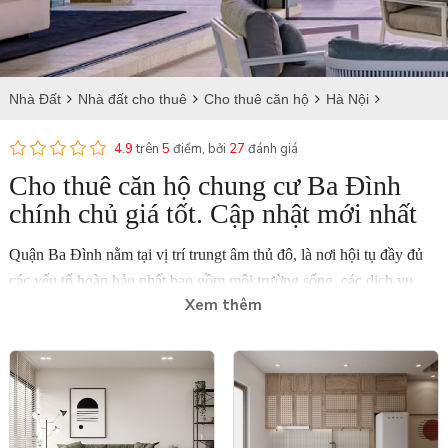
Nhà Đất
Nhà đất cho thuê
Cho thuê căn hộ
Hà Nội
Cho thuê căn hộ tại Ba Đình
4.9
trên
5
điểm, bởi
27
đánh giá
Cho thuê căn hộ chung cư Ba Đình
chính chủ giá tốt. Cập nhật mới nhất
Quận Ba Đình nằm tại vị trí trungt âm thủ đô, là nơi hội tụ đầy đủ
các yếu tố hoàn hảo nhất bao gồm môi trường sống, các dịch vụ
Xem thêm
tiện ích cũng như sở hữu hệ thống an ninh tuyệt đối khi xung quanh
gần các bộ ban ngành của Việt Nam.
Chung cư quận Ba Đình hot nhất hiện tại
Chung cư Vinhomes Giảng Võ nằm tại 148 Giảng Võ, Ba Đình,
Hà Nội, là tổ hợp chung cư caao cấp kết hợp với các dịch vụ