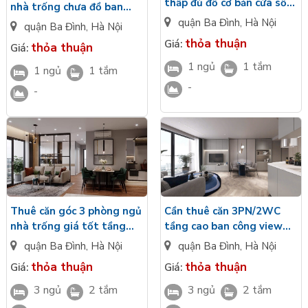
thấp đủ đồ cơ bản cửa sổ
nhà trống chưa đồ ban
view hồ điều hòa
công view shop TMDV
quận Ba Đình
,
Hà Nội
quận Ba Đình
,
Hà Nội
Vinhomes The Gallery
Vinhomes Gallery Giảng
thỏa thuận
Giá:
thỏa thuận
Giá:
Giảng Võ
Võ
1 ngủ
1 tắm
1 ngủ
1 tắm
-
-
Vinhomes Metropolis Liễu Giai nằm tại 29 Liễu Gai, Ba Đình dược
xây dựng trên mảng đất có hiện tích hơn 3ha gồm căn hộ cao cấp,
tổ hợp văn phòng và trung tâm thương mại cung cấp 1500 căn hộ
Thuê căn góc 3 phòng ngủ
Cần thuê căn 3PN/2WC
cao cấp.
nhà trống giá tốt tầng
tầng cao ban công view
cao view Panorama đô thị
shop TMDV mặt kính
quận Ba Đình
,
Hà Nội
quận Ba Đình
,
Hà Nội
Vinhomes The Gallery
LowE Vinhomes Giảng Võ
thỏa thuận
thỏa thuận
Giá:
Giá:
3 ngủ
2 tắm
3 ngủ
2 tắm