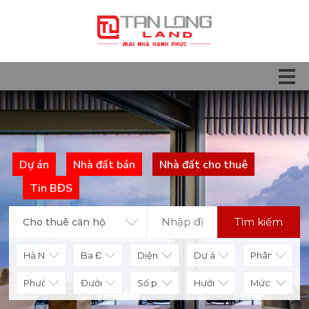
Dự án
Nhà đất bán
Nhà đất cho thuê
Tin BĐS
Tìm kiếm
Cho thuê căn hộ
Diện tích
Số phòng
Hướng nhà
Mức giá