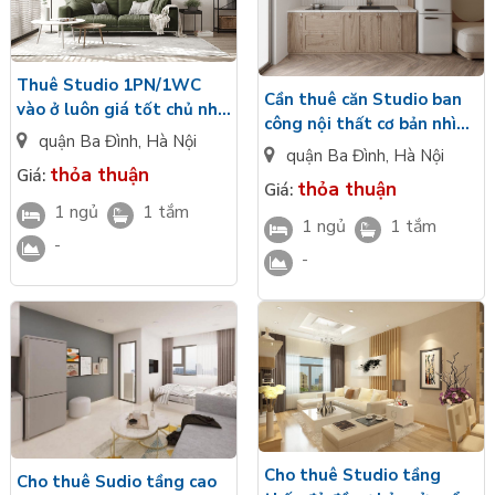
thương mại nàm trên khu đất rộng 6.8ha. Dự án chung cư có quy
mô bao gồm 10 tòa cao tầng với 8 tòa chung cư cao cấp và 2 tòa
Officetel do tập đôàn Vingroup làm chủ đầu tư.
Thuê Studio 1PN/1WC
Cần thuê căn Studio ban
vào ở luôn giá tốt chủ nhà
công nội thất cơ bản nhìn
đủ đồ cơ bản Vinhomes
quận Ba Đình
,
Hà Nội
ra đô thị diện tích 32m2
quận Ba Đình
,
Hà Nội
The Gallery Giảng Võ
Vinhomes Gallery giá tốt
thỏa thuận
Giá:
thỏa thuận
Giá:
1 ngủ
1 tắm
1 ngủ
1 tắm
-
-
Cho thuê Studio tầng
Cho thuê Sudio tầng cao