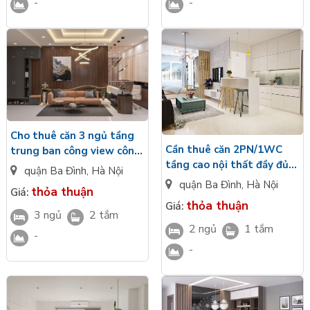
-
-
Cho thuê căn 3 ngủ tầng
Cần thuê căn 2PN/1WC
trung ban công view công
tầng cao nội thất đầy đủ
viên đầy đủ nội thất
quận Ba Đình
,
Hà Nội
giá tốt view đô thị
Vinhomes Giảng Võ
quận Ba Đình
,
Hà Nội
thỏa thuận
Giá:
Vinhomes The Gallery
thỏa thuận
Giá:
Giảng Võ
3 ngủ
2 tắm
2 ngủ
1 tắm
-
-