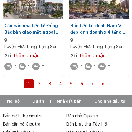
Bán liền kề chính Nam VT
Cần bán nhà liền kề Đông
đẹp kinh doanh x 4 tầng 1
Bắc bàn giao mặt ngoài 4
tum Eldorado Riverside
tầng kế công viên
Hữu Lũng, Lạng Sơn
Eldorado Riverside Hữu
huyện Hữu Lũng
,
Lạng Sơn
huyện Hữu Lũng
,
Lạng Sơn
Lũng
thỏa thuận
thỏa thuận
Giá:
Giá:
-
-
-
-
-
-
1
2
3
4
5
6
7
»
Nội bộ
|
Dự án
|
Nhà đất bán
|
Cho nhà đầu tư
Bán biệt thự ciputra
Bán nhà Ciputra
Bán căn hộ Ciputra
Bán biệt thự Tây Hồ