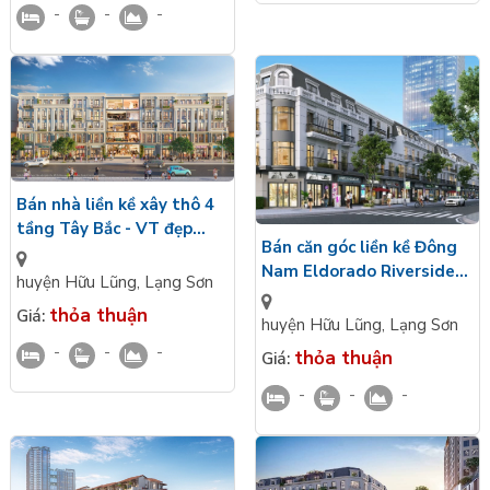
-
-
-
Bán nhà liền kề xây thô 4
tầng Tây Bắc - VT đẹp
Bán căn góc liền kề Đông
kinh doanh Eldorado
Nam Eldorado Riverside
Riverside Hữu Lũng, Lạng
huyện Hữu Lũng
,
Lạng Sơn
Hữu Lũng, Lạng Sơn xây
Sơn
thỏa thuận
Giá:
thô 4 tầng VT đẹp kinh
huyện Hữu Lũng
,
Lạng Sơn
doanh
-
-
-
thỏa thuận
Giá:
-
-
-