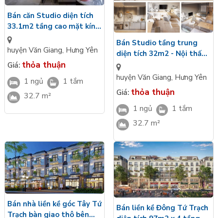
Bán căn Studio diện tích
33.1m2 tầng cao mặt kính
LowE view nội khu Avenue
Bán Studio tầng trung
Alluvia Sunshine Marina
huyện Văn Giang
,
Hưng Yên
diện tích 32m2 - Nội thất
cao cấp view đô thị
thỏa thuận
Giá:
Avenue Alluvia Sunshine
huyện Văn Giang
,
Hưng Yên
1 ngủ
1 tắm
Marina
thỏa thuận
Giá:
32.7 m²
1 ngủ
1 tắm
32.7 m²
Bán nhà liền kề góc Tây Tứ
Bán liền kề Đông Tứ Trạch
Trạch bàn giao thô bên