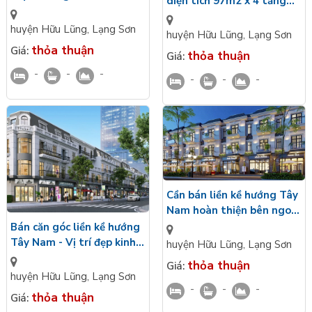
diện tích 97m2 x 4 tầng
trong 4 tầng gần vườn
gần vườn hoa Eldorado
hoa Eldorado Riverside
huyện Hữu Lũng
,
Lạng Sơn
Riverside Lạng Sơn
huyện Hữu Lũng
,
Lạng Sơn
thỏa thuận
Giá:
thỏa thuận
Giá:
-
-
-
-
-
-
Cần bán liền kề hướng Tây
Nam hoàn thiện bên ngoài
4 tầng gần công viên
Bán căn góc liền kề hướng
Eldorado Riverside Hữu
Tây Nam - Vị trí đẹp kinh
huyện Hữu Lũng
,
Lạng Sơn
Lũng
doanh diện tích 100m2
thỏa thuận
Giá:
Eldorador Riverside
huyện Hữu Lũng
,
Lạng Sơn
-
-
-
thỏa thuận
Giá: