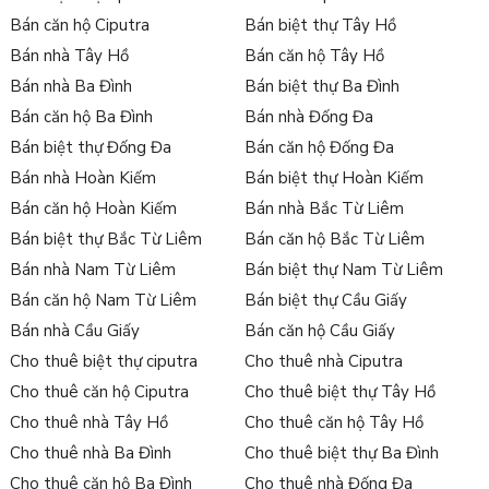
Bán căn hộ Ciputra
Bán biệt thự Tây Hồ
Bán nhà Tây Hồ
Bán căn hộ Tây Hồ
Bán nhà Ba Đình
Bán biệt thự Ba Đình
Bán căn hộ Ba Đình
Bán nhà Đống Đa
Bán biệt thự Đống Đa
Bán căn hộ Đống Đa
Bán nhà Hoàn Kiếm
Bán biệt thự Hoàn Kiếm
Bán căn hộ Hoàn Kiếm
Bán nhà Bắc Từ Liêm
Bán biệt thự Bắc Từ Liêm
Bán căn hộ Bắc Từ Liêm
Bán nhà Nam Từ Liêm
Bán biệt thự Nam Từ Liêm
Bán căn hộ Nam Từ Liêm
Bán biệt thự Cầu Giấy
Bán nhà Cầu Giấy
Bán căn hộ Cầu Giấy
Cho thuê biệt thự ciputra
Cho thuê nhà Ciputra
Cho thuê căn hộ Ciputra
Cho thuê biệt thự Tây Hồ
Cho thuê nhà Tây Hồ
Cho thuê căn hộ Tây Hồ
Cho thuê nhà Ba Đình
Cho thuê biệt thự Ba Đình
Cho thuê căn hộ Ba Đình
Cho thuê nhà Đống Đa