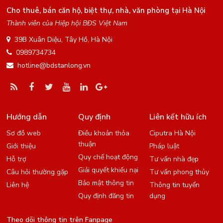
Cho thuê, bán căn hộ, biệt thự, nhà, văn phòng tại Hà Nội
Thành viên của Hiệp hội BĐS Việt Nam
39B Xuân Diệu, Tây Hồ, Hà Nội
0989734734
hotline@bdstanlong.vn
Hướng dẫn
Quy định
Liên kết hữu ích
Sơ đồ web
Điều khoản thỏa
Ciputra Hà Nội
thuận
Giới thiệu
Pháp luật
Quy chế hoạt động
Hỗ trợ
Tư vấn nhà đẹp
Giải quyết khiếu nại
Câu hỏi thường gặp
Tư vấn phong thủy
Bảo mật thông tin
Liên hệ
Thông tin tuyển
Quy định đăng tin
dụng
Theo dõi thông tin trên Fanpage