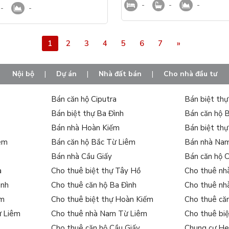
-
-
-
-
-
1
2
3
4
5
6
7
»
Nội bộ
|
Dự án
|
Nhà đất bán
|
Cho nhà đầu tư
Bán căn hộ Ciputra
Bán biệt th
Bán biệt thự Ba Đình
Bán căn hộ 
Bán nhà Hoàn Kiếm
Bán biệt th
iêm
Bán căn hộ Bắc Từ Liêm
Bán nhà Na
Bán nhà Cầu Giấy
Bán căn hộ 
a
Cho thuê biệt thự Tây Hồ
Cho thuê nh
ình
Cho thuê căn hộ Ba Đình
Cho thuê nh
ếm
Cho thuê biệt thự Hoàn Kiếm
Cho thuê că
ừ Liêm
Cho thuê nhà Nam Từ Liêm
Cho thuê bi
Cho thuê căn hộ Cầu Giấy
Chung cư He