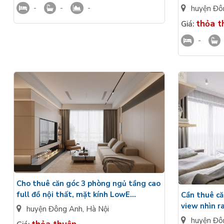
cao cấp vie
-
-
-
huyện Đô
thỏa t
Giá:
-
Cho thuê căn góc 3 phòng ngủ tầng cao
full đồ nội thất, mặt kính LowE
Cần thuê că
Vinhomes Global Gate Cổ Loa
view nhìn ra
huyện Đông Anh
,
Hà Nội
Vinhomes C
huyện Đô