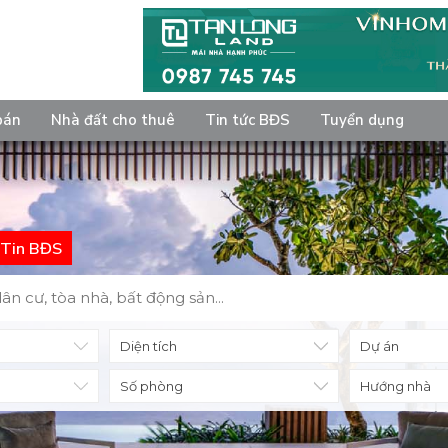
bán
Nhà đất cho thuê
Tin tức BĐS
Tuyển dụng
Tin BĐS
Diện tích
Số phòng
Hướng nhà