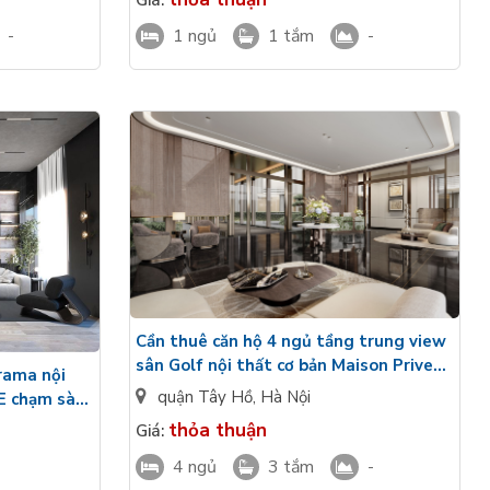
-
1 ngủ
1 tắm
-
Cần thuê căn hộ 4 ngủ tầng trung view
sân Golf nội thất cơ bản Maison Privee
rama nội
Ciputra Tây Hồ
quận Tây Hồ
,
Hà Nội
wE chạm sàn
thỏa thuận
Giá:
4 ngủ
3 tắm
-