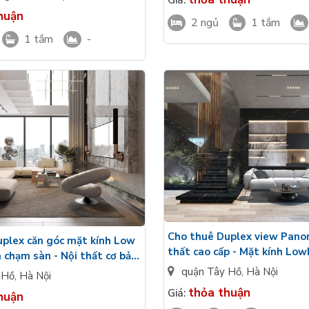
huận
2 ngủ
1 tắm
1 tắm
-
Cho thuê Duplex view Pano
uplex căn góc mặt kính Low
thất cao cấp - Mặt kính Lo
chạm sàn - Nội thất cơ bản
Maison Privee Ciputra
ee Ciputra
quận Tây Hồ
,
Hà Nội
 Hồ
,
Hà Nội
thỏa thuận
Giá:
huận