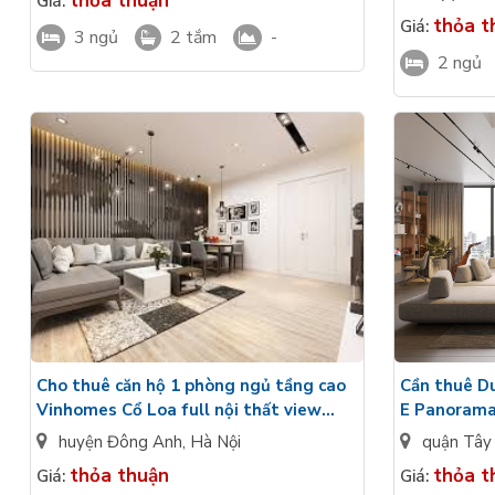
thỏa thuận
Giá:
thỏa t
Giá:
3 ngủ
2 tắm
-
2 ngủ
Cho thuê căn hộ 1 phòng ngủ tầng cao
Cần thuê D
Vinhomes Cổ Loa full nội thất view
E Panorama 
nhìn ra Millenium Park
Maison Priv
huyện Đông Anh
,
Hà Nội
quận Tây
thỏa thuận
thỏa t
Giá:
Giá: