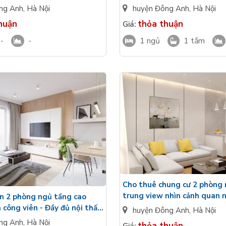
Flamingo Forest City Đông
w ra nội khu
huyện Đông Anh
,
Hà Nội
ng Anh
,
Hà Nội
thỏa thuận
huận
Giá:
1 ngủ
1 tắm
-
-
Cho thuê chung cư 2 phòng
trung view nhìn cảnh quan n
n 2 phòng ngủ tầng cao
Vinhomes Cổ Loa chưa nội t
 công viên - Đầy đủ nội thất
huyện Đông Anh
,
Hà Nội
ổ Loa giá tốt
ng Anh
,
Hà Nội
thỏa thuận
Giá: