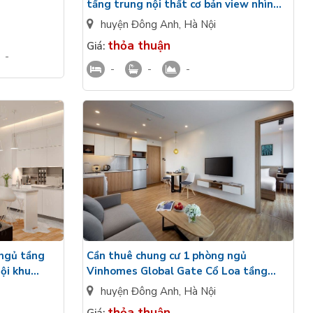
tầng trung nội thất cơ bản view nhìn
 Anh
Cầu Tứ Liên Vinhomes Cổ Loa
huyện Đông Anh
,
Hà Nội
thỏa thuận
Giá:
-
-
-
-
 ngủ tầng
Cần thuê chung cư 1 phòng ngủ
ội khu
Vinhomes Global Gate Cổ Loa tầng
hất
trung đầy đủ nội thất view nội khu
huyện Đông Anh
,
Hà Nội
thỏa thuận
Giá: