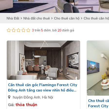
Nhà Đất
Nhà đất cho thuê
Cho thuê căn hộ
Cho thuê căn hộ
3
trên
5
điểm, bởi
20
đánh giá
Cần thuê căn góc Flamingo Forest City
Đông Anh tầng cao view nhìn hồ điều
hòa - Đầy đủ nội thất
huyện Đông Anh
,
Hà Nội
Cho thuê că
thỏa thuận
Giá:
Forest City