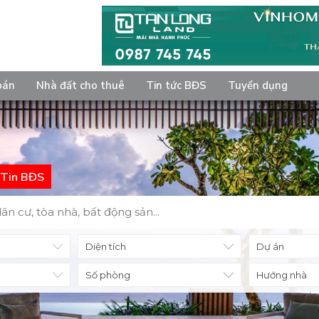
bán
Nhà đất cho thuê
Tin tức BĐS
Tuyển dụng
Tin BĐS
Diện tích
Số phòng
Hướng nhà