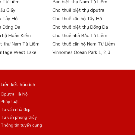
m Từ Liêm
Bán biệt thự Nam Từ Liêm
Cầu Giấy
Cho thuê biệt thự ciputra
à Tây Hồ
Cho thuê căn hộ Tây Hồ
à Đống Đa
Cho thuê biệt thự Đống Đa
n hộ Hoàn Kiếm
Cho thuê nhà Bắc Từ Liêm
ệt thự Nam Từ Liêm
Cho thuê căn hộ Nam Từ Liêm
ritage West Lake
Vinhomes Ocean Park 1, 2, 3
Liên kết hữu ích
Ciputra Hà Nội
Pháp luật
Tư vấn nhà đẹp
Tư vấn phong thủy
Thông tin tuyển dụng