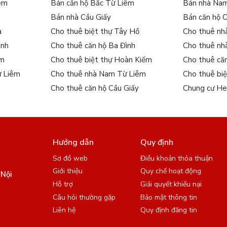
iêm
Bán căn hộ Bắc Từ Liêm
Bán nhà Na
Bán nhà Cầu Giấy
Bán căn hộ 
a
Cho thuê biệt thự Tây Hồ
Cho thuê nh
ình
Cho thuê căn hộ Ba Đình
Cho thuê nh
ếm
Cho thuê biệt thự Hoàn Kiếm
Cho thuê că
ừ Liêm
Cho thuê nhà Nam Từ Liêm
Cho thuê bi
Cho thuê căn hộ Cầu Giấy
Chung cư He
Hướng dẫn
Quy định
Sơ đồ web
Điều khoản thỏa thuận
Giới thiệu
Quy chế hoạt động
 Nội
Hỗ trợ
Giải quyết khiếu nại
Câu hỏi thường gặp
Bảo mật thông tin
Liên hệ
Quy định đăng tin