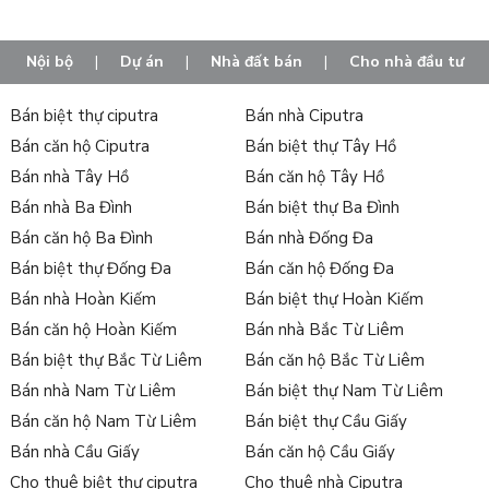
Với đội ngũ chuyên viên tư vấn dày dặn kinh nghiệm của Tân
Long, chúng tôi đảm bảo nỗ lực giúp đỡ hết mình để mang lại
Nội bộ
|
Dự án
|
Nhà đất bán
|
Cho nhà đầu tư
cho bạn không gian sống hoàn hảo và phù hợp nhất với từng
mong muốn cũng như yêu cầu của khách hàng.
Bán biệt thự ciputra
Bán nhà Ciputra
Bán căn hộ Ciputra
Bán biệt thự Tây Hồ
Bán nhà Tây Hồ
Bán căn hộ Tây Hồ
Bán nhà Ba Đình
Bán biệt thự Ba Đình
Bán căn hộ Ba Đình
Bán nhà Đống Đa
Bán biệt thự Đống Đa
Bán căn hộ Đống Đa
Bán nhà Hoàn Kiếm
Bán biệt thự Hoàn Kiếm
Bán căn hộ Hoàn Kiếm
Bán nhà Bắc Từ Liêm
Bán biệt thự Bắc Từ Liêm
Bán căn hộ Bắc Từ Liêm
Bán nhà Nam Từ Liêm
Bán biệt thự Nam Từ Liêm
Bán căn hộ Nam Từ Liêm
Bán biệt thự Cầu Giấy
Bán nhà Cầu Giấy
Bán căn hộ Cầu Giấy
Cho thuê biệt thự ciputra
Cho thuê nhà Ciputra