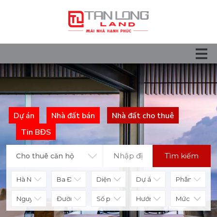
Dự án
Nhà đất bán
Nhà đất cho thuê
Tin BĐS
Tìm kiếm
Cho thuê căn hộ
Diện tích
Số phòng
Hướng nhà
Mức giá