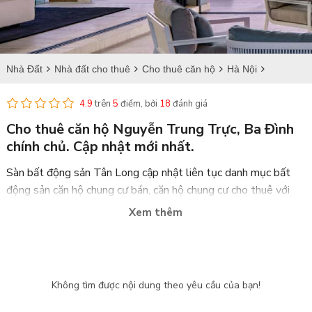
Nhà Đất
Nhà đất cho thuê
Cho thuê căn hộ
Hà Nội
Ba Đình
Cho thuê căn hộ tại Nguyễn Trung Trực
4.9
trên
5
điểm, bởi
18
đánh giá
Cho thuê căn hộ Nguyễn Trung Trực, Ba Đình
chính chủ. Cập nhật mới nhất.
Sàn bất động sản Tân Long
cập nhật liên tục danh mục bất
động sản
căn hộ chung cư bán
,
căn hộ chung cư cho thuê
với
đầy đủ diện tích, giá cả trên toàn quốc và đặc biệt tại địa bàn
Xem thêm
Nguyễn Trung Trực thuộc quận Ba Đình thành phố Hà Nội.
Tọa lạc tại tại trung tâm thành phố Hà Nội, nơi an ninh tốt, cư
dân đông đúc, dân trí cao cùng với tiện ích đủ đầy, quận Ba
Đình chính là lựa chọn tốt cho quý cư dân khi sinh sống tại đây
Không tìm được nội dung theo yêu cầu của bạn!
đặc biệt là đại đa phần người ngoại quốc.