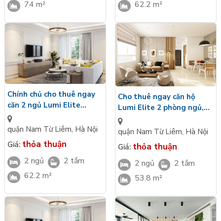
62.2 m²
74 m²
Chính chủ cho thuê ngay
Cho thuê ngay căn hộ
căn 2 ngủ Lumi Elite
Lumi Elite 2 phòng ngủ,
62,2m2, hướng Đông Bắc,
53,8m2, hướng chính Tây
đủ đồ
Bắc, full đồ
quận Nam Từ Liêm
,
Hà Nội
quận Nam Từ Liêm
,
Hà Nội
thỏa thuận
Giá:
thỏa thuận
Giá:
2 ngủ
2 tắm
2 ngủ
2 tắm
62.2 m²
53.8 m²