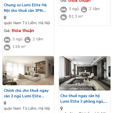
thỏa thuận
Giá:
Chung cư Lumi Elite Hà
3 ngủ
2 tắm
Nội cho thuê căn 3PN
118m2, Tây Bắc, full đồ
81.3 m²
quận Nam Từ Liêm
,
Hà Nội
thỏa thuận
Giá:
3 ngủ
2 tắm
118 m²
Chính chủ cho thuê ngay
Cho thuê ngay căn hộ
căn 3 ngủ Lumi Elite
Lumi Elite 3 phòng ngủ,
118m2, hướng Đông Nam,
81,3m2, hướng Tây tứ
đủ đồ
quận Nam Từ Liêm
,
Hà Nội
trạch, full đồ