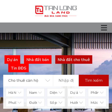
Dự án
Nhà đất bán
Nhà đất cho thuê
Tin BĐS
Tìm kiếm
Cho thuê căn hộ
Diện tích
Số phòng
Hướng nhà
Mức giá