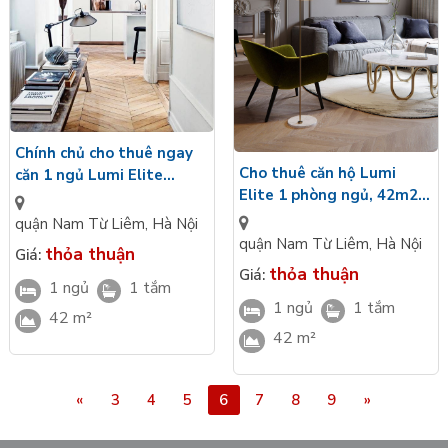
Chính chủ cho thuê ngay
Cho thuê căn hộ Lumi
căn 1 ngủ Lumi Elite
Elite 1 phòng ngủ, 42m2,
42m2, hướng Tây tứ trạch,
hướng chính Đông, full đồ
đủ đồ
quận Nam Từ Liêm
,
Hà Nội
quận Nam Từ Liêm
,
Hà Nội
thỏa thuận
Giá:
thỏa thuận
Giá:
1 ngủ
1 tắm
1 ngủ
1 tắm
42 m²
42 m²
«
3
4
5
6
7
8
9
»