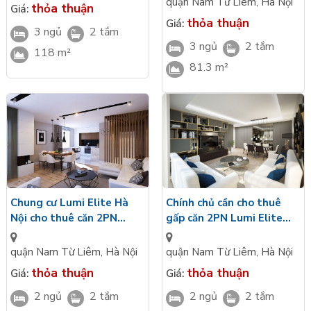
quận Nam Từ Liêm
,
Hà Nội
thỏa thuận
Giá:
thỏa thuận
Giá:
3 ngủ
2 tắm
3 ngủ
2 tắm
118 m²
81.3 m²
Chính chủ cần cho thuê
Chung cư Lumi Elite Hà
gấp căn 2PN Lumi Elite
Nội cho thuê căn 2PN
62,2m2, Nam, đủ đồ, giá
74m2, Bắc, full đồ
tốt
quận Nam Từ Liêm
,
Hà Nội
quận Nam Từ Liêm
,
Hà Nội
thỏa thuận
thỏa thuận
Giá:
Giá:
2 ngủ
2 tắm
2 ngủ
2 tắm