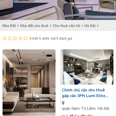
Nhà Đất
Nhà đất cho thuê
Cho thuê căn hộ
Hà Nội
Cho thuê căn hộ tại Nam Từ Liêm
5
trên
5
điểm, bởi
5
đánh giá
Chính chủ cần cho thuê
gấp căn 3PN Lumi Elite
81,3m2, Tây Nam, đủ đồ,
giá tốt
quận Nam Từ Liêm
,
Hà Nội