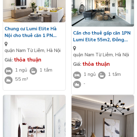
Chung cư Lumi Elite Hà
Cần cho thuê gấp căn 1PN
Nội cho thuê căn 1 PN
Lumi Elite 55m2, Đông
55m2, Tây Nam, full đồ,
Nam, đủ đồ, giá tốt
giá tốt
quận Nam Từ Liêm
,
Hà Nội
quận Nam Từ Liêm
,
Hà Nội
thỏa thuận
Giá:
thỏa thuận
Giá:
1 ngủ
1 tắm
1 ngủ
1 tắm
55 m²
-