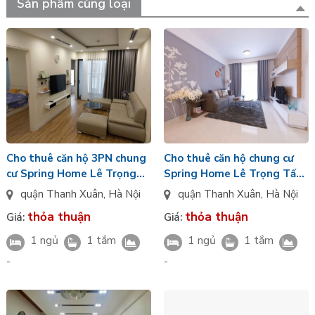
Sản phẩm cùng loại
Cho thuê căn hộ 3PN chung
Cho thuê căn hộ chung cư
cư Spring Home Lê Trọng
Spring Home Lê Trọng Tấn,
Tấn, Thanh Xuân, HN
Thanh Xuân, HN
quận Thanh Xuân
,
Hà Nội
quận Thanh Xuân
,
Hà Nội
thỏa thuận
thỏa thuận
Giá:
Giá:
1 ngủ
1 tắm
1 ngủ
1 tắm
-
-