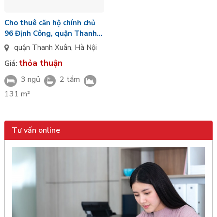
Cho thuê căn hộ chính chủ
96 Định Công, quận Thanh
Xuân, Hà Nội
quận Thanh Xuân
,
Hà Nội
thỏa thuận
Giá:
3 ngủ
2 tắm
131 m²
Tư vấn online