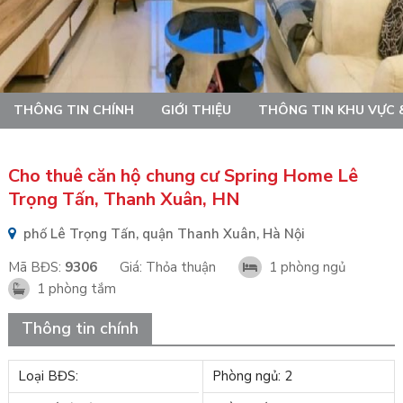
THÔNG TIN CHÍNH
GIỚI THIỆU
THÔNG TIN KHU VỰC 
Cho thuê căn hộ chung cư Spring Home Lê
Trọng Tấn, Thanh Xuân, HN
phố Lê Trọng Tấn, quận Thanh Xuân, Hà Nội
Mã BĐS:
9306
Giá:
Thỏa thuận
1 phòng ngủ
1 phòng tắm
Thông tin chính
Loại BĐS:
Phòng ngủ: 2