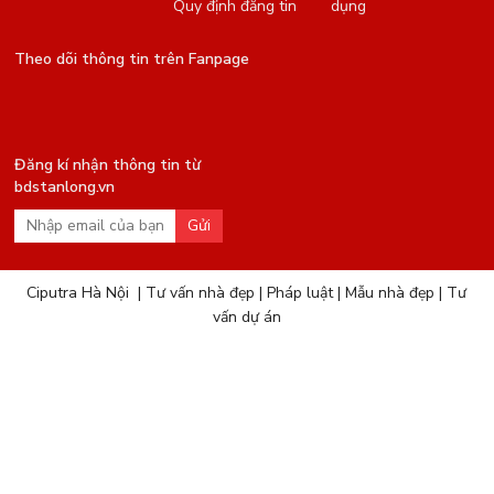
Quy định đăng tin
dụng
Theo dõi thông tin trên Fanpage
Đăng kí nhận thông tin từ
bdstanlong.vn
Gửi
Ciputra Hà Nội
|
Tư vấn nhà đẹp
|
Pháp luật
|
Mẫu nhà đẹp
|
Tư
vấn dự án