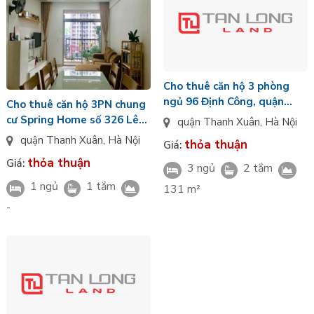
Cho thuê căn hộ 3 phòng
ngủ 96 Định Công, quận
Cho thuê căn hộ 3PN chung
Thanh Xuân, Hà Nội
cư Spring Home số 326 Lê
quận Thanh Xuân
,
Hà Nội
Trọng Tấn, Thanh Xuân
quận Thanh Xuân
,
Hà Nội
thỏa thuận
Giá:
thỏa thuận
Giá:
3 ngủ
2 tắm
1 ngủ
1 tắm
131 m²
-