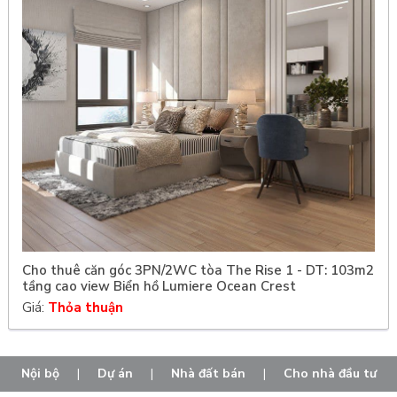
Cho thuê căn góc 3PN/2WC tòa The Rise 1 - DT: 103m2
tầng cao view Biển hồ Lumiere Ocean Crest
Giá:
Thỏa thuận
Nội bộ
|
Dự án
|
Nhà đất bán
|
Cho nhà đầu tư