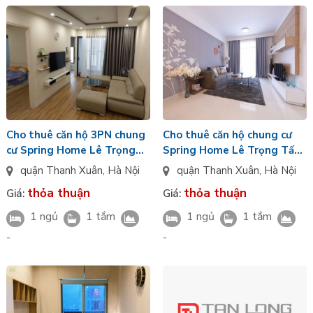
Cho thuê căn hộ 3PN chung
Cho thuê căn hộ chung cư
cư Spring Home Lê Trọng
Spring Home Lê Trọng Tấn,
Tấn, Thanh Xuân, HN
Thanh Xuân, HN
quận Thanh Xuân
,
Hà Nội
quận Thanh Xuân
,
Hà Nội
thỏa thuận
thỏa thuận
Giá:
Giá:
1 ngủ
1 tắm
1 ngủ
1 tắm
-
-