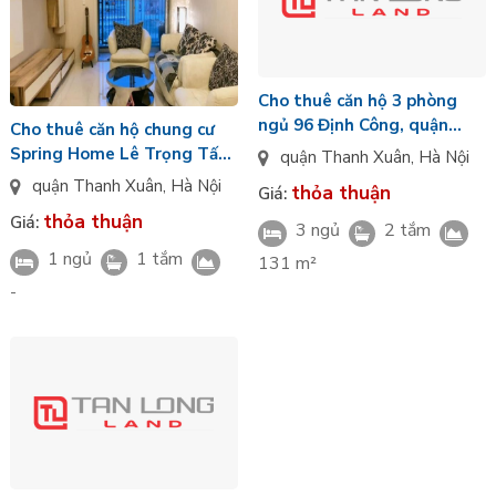
Cho thuê căn hộ 3 phòng
ngủ 96 Định Công, quận
Cho thuê căn hộ chung cư
Thanh Xuân, Hà Nội
Spring Home Lê Trọng Tấn,
quận Thanh Xuân
,
Hà Nội
Thanh Xuân, HN
quận Thanh Xuân
,
Hà Nội
thỏa thuận
Giá:
thỏa thuận
Giá:
3 ngủ
2 tắm
1 ngủ
1 tắm
131 m²
-