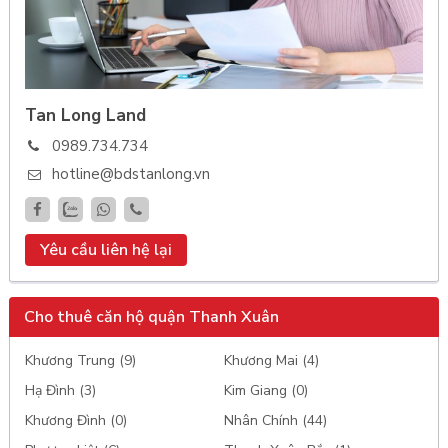
Tan Long Land
0989.734.734
hotline@bdstanlong.vn
Yêu cầu liên hệ lại
Cho thuê căn hộ quận Thanh Xuân
Khương Trung (9)
Khương Mai (4)
Hạ Đình (3)
Kim Giang (0)
Khương Đình (0)
Nhân Chính (44)