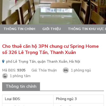
THÔNG TIN CHÍNH
GIỚI THIỆU
THÔNG TIN KHU VỰC 
Cho thuê căn hộ 3PN chung cư Spring Home
số 326 Lê Trọng Tấn, Thanh Xuân
phố Lê Trọng Tấn, quận Thanh Xuân, Hà Nội
Mã BĐS:
9305
Giá:
Thỏa thuận
1 phòng ngủ
1 phòng tắm
Thông tin chính
Loại BĐS:
Phòng ngủ: 3