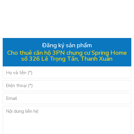
Đăng ký sản phẩm
Cho thuê căn hộ 3PN chung cư Spring Home
số 326 Lê Trọng Tấn, Thanh Xuân