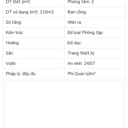
DT Đất (m²):
Phòng tắm: 2
DT sử dụng (m²): 110m2
Ban công:
Số tầng:
Nhìn ra:
Kiến trúc:
Bể bơi/ Phòng tập:
Hướng:
Đồ đạc:
Sân:
Trang thiết bị:
Vườn:
An ninh: 24/07
Pháp lý: đầy đủ
Phí Quản lý/m²: