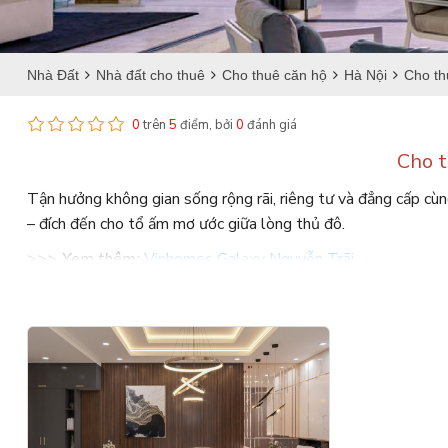
Nhà Đất
Nhà đất cho thuê
Cho thuê căn hộ
Hà Nội
Cho th
0
trên
5
điểm, bởi
0
đánh giá
Cho t
Tận hưởng không gian sống rộng rãi, riêng tư và đẳng cấp cù
– đích đến cho tổ ấm mơ ước giữa lòng thủ đô.
>>> Xem thêm:
Vinhomes Galaxy Nguyễn Trãi
Cho thuê căn hộ 4 phòng ngủ Vinhomes Galaxy Nguy
Bạn đang tìm kiếm một nơi vừa đủ rộng, vừa đủ tiện nghi cho 
bạn. Không chỉ đơn thuần là một nơi ở, đây là tổ hợp sinh hoạt