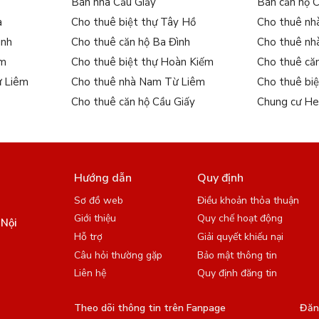
Bán nhà Cầu Giấy
Bán căn hộ 
 không lo tắc đường.
a
Cho thuê biệt thự Tây Hồ
Cho thuê nh
 Mega Mall.
ình
Cho thuê căn hộ Ba Đình
Cho thuê nh
ếm
Cho thuê biệt thự Hoàn Kiếm
Cho thuê că
ừ Liêm
Cho thuê nhà Nam Từ Liêm
Cho thuê bi
n cận.
Cho thuê căn hộ Cầu Giấy
Chung cư He
xy Nguyễn Trãi
là lựa chọn lý tưởng cho những ai yêu thích nhịp
 đông người
n tích từ 130m² trở lên, bố trí hợp lý giúp tối ưu hóa không gian
Hướng dẫn
Quy định
Sơ đồ web
Điều khoản thỏa thuận
inh hoạt gắn kết.
Giới thiệu
Quy chế hoạt động
 Nội
tiện.
Hỗ trợ
Giải quyết khiếu nại
Câu hỏi thường gặp
Bảo mật thông tin
nh phố.
Liên hệ
Quy định đăng tin
rang bị đầy đủ đồ dùng, khách thuê chỉ việc xách vali vào ở.
Theo dõi thông tin trên Fanpage
Đăng
eo nhu cầu