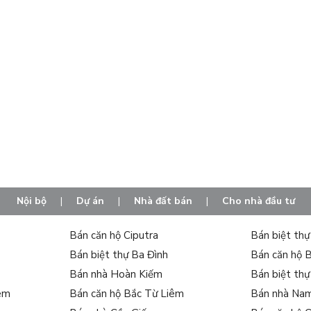
Nội bộ
|
Dự án
|
Nhà đất bán
|
Cho nhà đầu tư
Bán căn hộ Ciputra
Bán biệt th
Cho thuê căn hộ 4 phòng ngủ Vinhomes Galaxy Nguyễn Trãi(* ảnh minh họa)
Bán biệt thự Ba Đình
Bán căn hộ 
Bán nhà Hoàn Kiếm
Bán biệt th
 Nguyễn Trãi
đồng nghĩa với việc bạn đang sở hữu cuộc sống thu
iêm
Bán căn hộ Bắc Từ Liêm
Bán nhà Na
hoàn chỉnh: