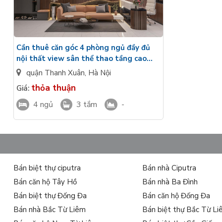
Cần thuê căn góc 4 phòng ngủ đầy đủ
nội thất view sân thể thao tầng cao
Vinhomes Galaxy Nguyễn Xiển
quận Thanh Xuân
,
Hà Nội
thỏa thuận
Giá:
4 ngủ
3 tắm
-
Bán biệt thự ciputra
Bán nhà Ciputra
Bán căn hộ Tây Hồ
Bán nhà Ba Đình
Vị trí trung tâm – kết nối mọi nơi chỉ trong vài phút
Bán biệt thự Đống Đa
Bán căn hộ Đống Đa
Lựa chọn
cho thuê căn hộ 4 phòng ngủ Vinhomes Galaxy
Bán nhà Bắc Từ Liêm
Bán biệt thự Bắc Từ L
quận Thanh Xuân – vị trí chiến lược với mạng lưới giao thông 