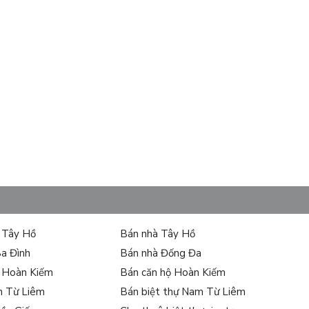
ự Tây Hồ
Bán nhà Tây Hồ
Ba Đình
Bán nhà Đống Đa
ự Hoàn Kiếm
Bán căn hộ Hoàn Kiếm
ận tiện vượt bậc. Dự án nằm tại 233 – 235 Nguyễn Trãi,
m Từ Liêm
Bán biệt thự Nam Từ Liêm