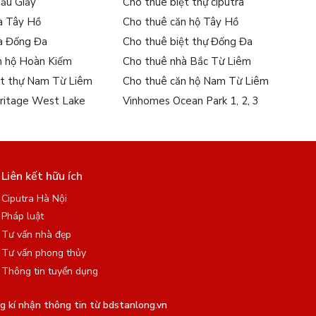
Cầu Giấy
Cho thuê biệt thự ciputra
à Tây Hồ
Cho thuê căn hộ Tây Hồ
à Đống Đa
Cho thuê biệt thự Đống Đa
n hộ Hoàn Kiếm
Cho thuê nhà Bắc Từ Liêm
ệt thự Nam Từ Liêm
Cho thuê căn hộ Nam Từ Liêm
ritage West Lake
Vinhomes Ocean Park 1, 2, 3
 sống hiện đại nhưng vẫn muốn yên tĩnh và tiện nghi.
 sử dụng:
Liên kết hữu ích
Ciputra Hà Nội
Pháp luật
Tư vấn nhà đẹp
Tư vấn phong thủy
Thông tin tuyển dụng
 kí nhận thông tin từ bdstanlong.vn