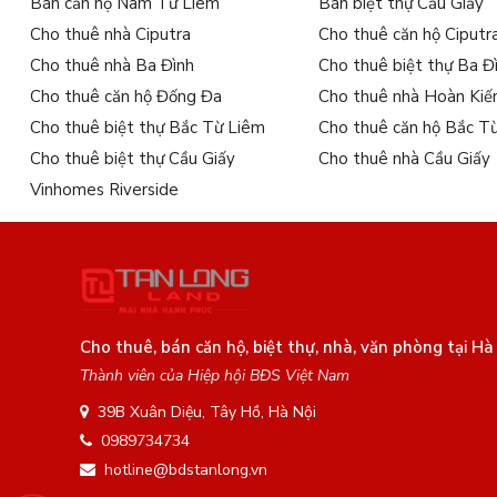
Bán căn hộ Nam Từ Liêm
Bán biệt thự Cầu Giấy
Gần ga metro Cát Linh – Hà Đông, thuận tiện di chuyển mà
Cho thuê nhà Ciputra
Cho thuê căn hộ Ciputr
Cạnh các trung tâm thương mại lớn như Royal City, Vincom
Cho thuê nhà Ba Đình
Cho thuê biệt thự Ba Đ
Cho thuê căn hộ Đống Đa
Cho thuê nhà Hoàn Ki
Chỉ vài phút đến các trường đại học uy tín và bệnh viện lớn.
Cho thuê biệt thự Bắc Từ Liêm
Cho thuê căn hộ Bắc T
Kết nối nhanh chóng với vành đai 2, vành đai 3 và các tỉnh lâ
Cho thuê biệt thự Cầu Giấy
Cho thuê nhà Cầu Giấy
Chính vì vậy,
cho thuê căn hộ 4 phòng ngủ Vinhomes Gala
Vinhomes Riverside
Thiết kế đẳng cấp – không gian tối ưu cho gia đình
Căn hộ 4 phòng ngủ tại Vinhomes Galaxy được thiết kế với diệ
4 phòng ngủ rộng rãi, ánh sáng tự nhiên, cửa sổ lớn.
Phòng khách sang trọng nối liền khu bếp – tạo không gian s
Cho thuê, bán căn hộ, biệt thự, nhà, văn phòng tại Hà
3 – 4 nhà vệ sinh tiện nghi, phục vụ nhu cầu sinh hoạt thuận 
Thành viên của Hiệp hội BĐS Việt Nam
Ban công lớn, view thoáng nhìn ra nội khu và toàn cảnh thà
39B Xuân Diệu, Tây Hồ, Hà Nội
0989734734
Nội thất căn hộ được hoàn thiện ở mức cao cấp, nhiều căn đã t
hotline@bdstanlong.vn
Giá thuê căn hộ 4 phòng ngủ hợp lý – linh hoạt th