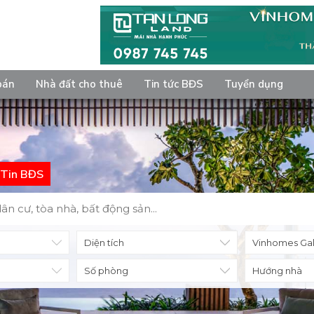
bán
Nhà đất cho thuê
Tin tức BĐS
Tuyển dụng
Tin BĐS
Diện tích
Số phòng
Hướng nhà