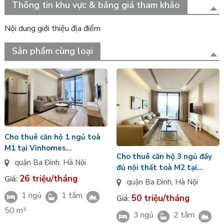
Thông tin khu vực & bảng giá tham khảo
Nội dung giới thiệu địa điểm
Sản phẩm cùng loại
Cho thuê căn hộ 1 ngủ toà
M1 tại Vinhomes
Cho thuê căn hộ 3 ngủ đầy
Metropolis
quận Ba Đình
,
Hà Nội
đủ nội thất toà M2 tại
26 triệu/tháng
Vinhomes Metropolis
Giá:
quận Ba Đình
,
Hà Nội
1 ngủ
1 tắm
50 triệu/tháng
Giá:
50 m²
3 ngủ
2 tắm