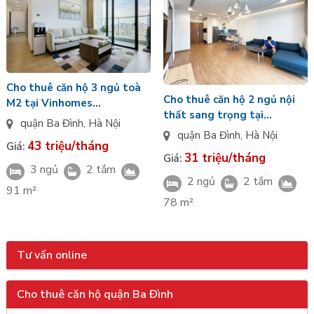
Cho thuê căn hộ 3 ngủ toà
Cho thuê căn hộ 2 ngủ nội
M2 tại Vinhomes
thất sang trọng tại
Metropolis , đầy đủ nội thất
quận Ba Đình
,
Hà Nội
Vinhomes Metropolis
quận Ba Đình
,
Hà Nội
43 triệu/tháng
Giá:
31 triệu/tháng
Giá:
3 ngủ
2 tắm
2 ngủ
2 tắm
91 m²
78 m²
Tư vấn online
Cho thuê căn hộ quận Ba Đình