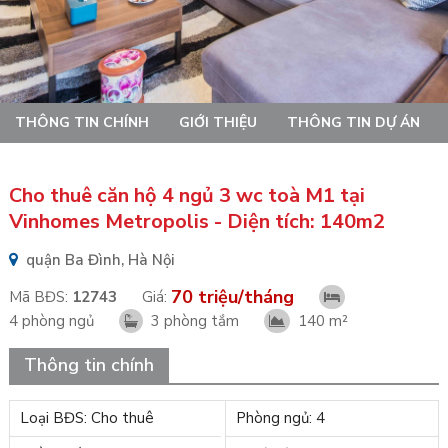
THÔNG TIN CHÍNH
GIỚI THIỆU
THÔNG TIN DỰ ÁN
Cho thuê căn hộ 4 ngủ 3 wc toà M1 tại
Vinhomes Metropolis - Diện tích: 140m2
quận Ba Đình, Hà Nội
70 triệu/tháng
Mã BĐS:
12743
Giá:
4 phòng ngủ
3 phòng tắm
140 m²
Thông tin chính
Loại BĐS: Cho thuê
Phòng ngủ: 4