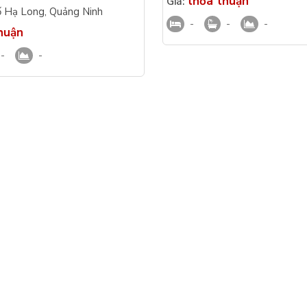
thỏa thuận
Giá:
ần hồ bơi
ố Hạ Long
,
Quảng Ninh
-
-
-
huận
-
-