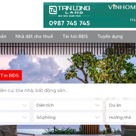
bán
Nhà đất cho thuê
Tin tức BĐS
Tuyển dụng
Tin BĐS
Diện tích
Số phòng
Hướng nhà