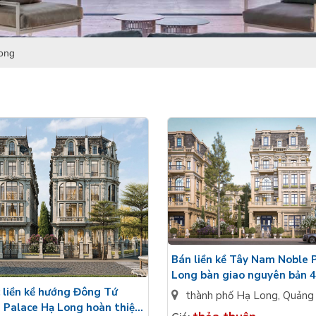
ong
Bán liền kề Tây Nam Noble 
Long bàn giao nguyên bản 4
doanh thuận lợi
 liền kề hướng Đông Tứ
thành phố Hạ Long
,
Quảng 
 Palace Hạ Long hoàn thiện