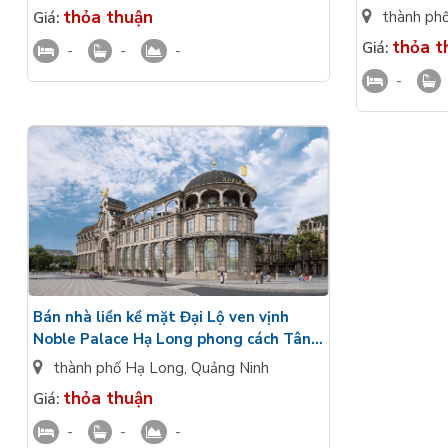
mặt ngoài g
thỏa thuận
thành ph
Giá:
thỏa t
Giá:
-
-
-
-
Bán nhà liền kề mặt Đại Lộ ven vịnh
Noble Palace Hạ Long phong cách Tân
Cổ Điển 4 tầng hướng Đông
thành phố Hạ Long
,
Quảng Ninh
thỏa thuận
Giá:
-
-
-