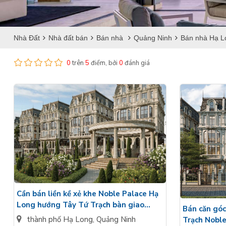
Nhà Đất
Nhà đất bán
Bán nhà
Quảng Ninh
Bán nhà Hạ L
0
trên
5
điểm, bởi
0
đánh giá
Cần bán liền kề xẻ khe Noble Palace Hạ
Long hướng Tây Tứ Trạch bàn giao
Bán căn góc
nguyên bản - KD thuận lợi
thành phố Hạ Long
,
Quảng Ninh
Trạch Noble