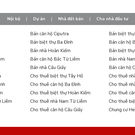
Nội bộ
|
Dự án
|
Nhà đất bán
|
Cho nhà đầu tư
Bán căn hộ Ciputra
Bán biệt th
Bán biệt thự Ba Đình
Bán căn hộ 
Bán nhà Hoàn Kiếm
Bán biệt th
iêm
Bán căn hộ Bắc Từ Liêm
Bán nhà Na
Bán nhà Cầu Giấy
Bán căn hộ 
a
Cho thuê biệt thự Tây Hồ
Cho thuê nh
ình
Cho thuê căn hộ Ba Đình
Cho thuê nh
ếm
Cho thuê biệt thự Hoàn Kiếm
Cho thuê că
ừ Liêm
Cho thuê nhà Nam Từ Liêm
Cho thuê bi
Cho thuê căn hộ Cầu Giấy
Chung cư He