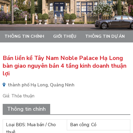
THÔNG TIN CHÍNH
GIỚI THIỆU
THÔNG TIN DỰ ÁN
Bán liền kề Tây Nam Noble Palace Hạ Long
bàn giao nguyên bản 4 tầng kinh doanh thuận
lợi
thành phố Hạ Long, Quảng Ninh
Giá:
Thỏa thuận
Thông tin chính
Loại BĐS: Mua bán / Cho
Ban công: Có
thuê