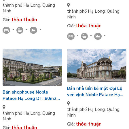
Palace Hạ Long hoàn thiện
bản - KD thuận lợi
thành phố Hạ Long
,
Quảng
mặt ngoài gần hồ bơi
Ninh
thành phố Hạ Long
,
Quảng
Ninh
thỏa thuận
Giá:
thỏa thuận
Giá:
-
-
-
-
-
-
Bán nhà liền kề mặt Đại Lộ
Bán shophouse Noble
ven vịnh Noble Palace Hạ
Palace Hạ Long DT: 80m2
Long phong cách Tân Cổ
hướng Tây Bắc bàn giao
Điển 4 tầng hướng Đông
thành phố Hạ Long
,
Quảng
nguyên bản 4 tầng
thành phố Hạ Long
,
Quảng
Ninh
Ninh
thỏa thuận
Giá:
thỏa thuận
Giá: