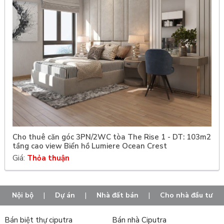
Cho thuê căn góc 3PN/2WC tòa The Rise 1 - DT: 103m2
tầng cao view Biển hồ Lumiere Ocean Crest
Giá:
Thỏa thuận
Nội bộ
|
Dự án
|
Nhà đất bán
|
Cho nhà đầu tư
Bán biệt thự ciputra
Bán nhà Ciputra