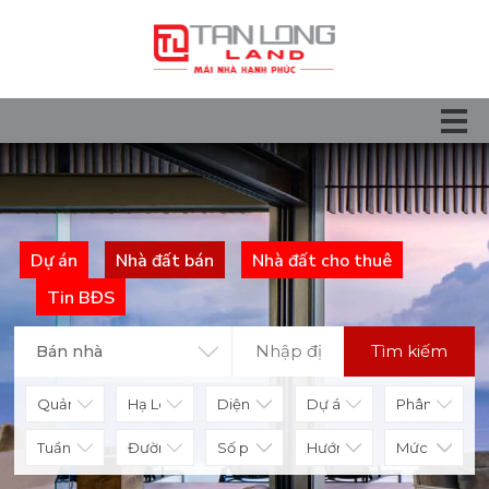
Dự án
Nhà đất bán
Nhà đất cho thuê
Tin BĐS
Tìm kiếm
Bán nhà
Diện tích
Số phòng
Hướng nhà
Mức giá