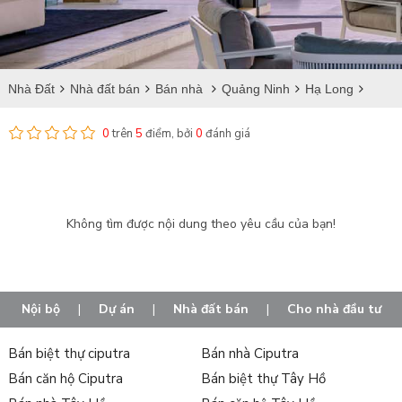
Nhà Đất
Nhà đất bán
Bán nhà
Quảng Ninh
Hạ Long
Bán nhà tại Tuần Châu
0
trên
5
điểm, bởi
0
đánh giá
Không tìm được nội dung theo yêu cầu của bạn!
Nội bộ
|
Dự án
|
Nhà đất bán
|
Cho nhà đầu tư
Bán biệt thự ciputra
Bán nhà Ciputra
Bán căn hộ Ciputra
Bán biệt thự Tây Hồ