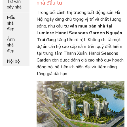
Tư vấn
nhà đầu tư
xây nhà
Trong bối cảnh thị trường bất động sản Hà
Mẫu
Nội ngày càng chú trọng vị trí và chất lượng
nhà
sống, nhu cầu
tư vấn mua bán nhà tại
đẹp
Lumiere Hanoi Seasons Garden Nguyễn
Ảnh
Trãi
đang tăng lên rõ rệt. Không chỉ là một
nhà
dự án căn hộ cao cấp nằm trên quỹ đất hiếm
đẹp
tại trung tâm Thanh Xuân, Hanoi Seasons
Garden còn được đánh giá cao nhờ quy hoạch
Nội bộ
đồng bộ, hệ tiện ích hiện đại và tiềm năng
tăng giá dài hạn.