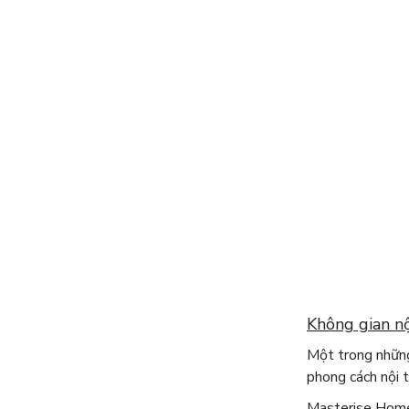
Không gian n
Một trong những
phong cách nội t
Masterise Homes