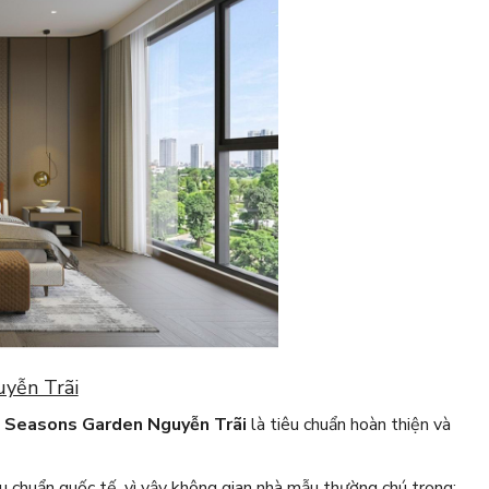
uyễn Trãi
 Seasons Garden Nguyễn Trãi
là tiêu chuẩn hoàn thiện và
 chuẩn quốc tế, vì vậy không gian nhà mẫu thường chú trọng: