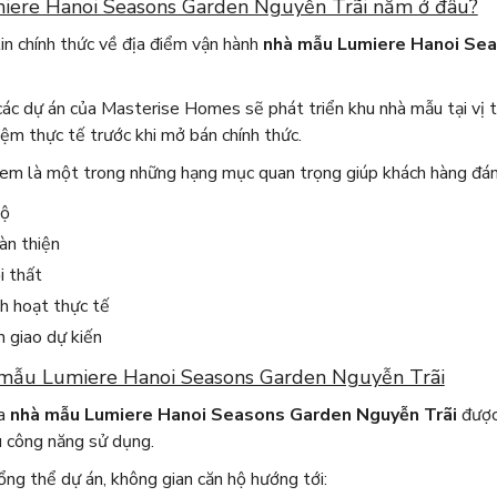
ere Hanoi Seasons Garden Nguyễn Trãi nằm ở đâu?
tin chính thức về địa điểm vận hành
nhà mẫu Lumiere Hanoi Sea
ác dự án của Masterise Homes sẽ phát triển khu nhà mẫu tại vị t
iệm thực tế trước khi mở bán chính thức.
m là một trong những hạng mục quan trọng giúp khách hàng đánh
hộ
àn thiện
i thất
h hoạt thực tế
 giao dự kiến
 mẫu Lumiere Hanoi Seasons Garden Nguyễn Trãi
ủa
nhà mẫu Lumiere Hanoi Seasons Garden Nguyễn Trãi
được 
u công năng sử dụng.
ng thể dự án, không gian căn hộ hướng tới: