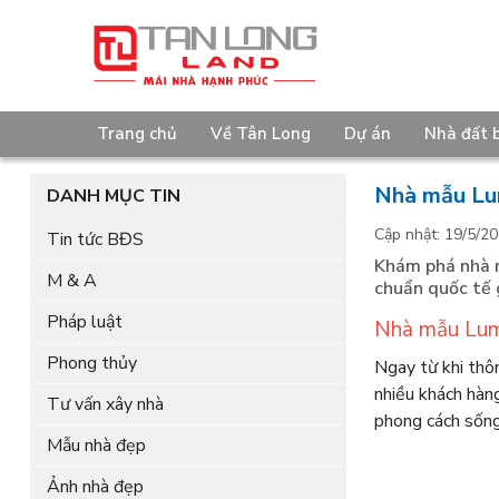
Trang chủ
Về Tân Long
Dự án
Nhà đất 
Nhà mẫu Lu
DANH MỤC TIN
Cập nhật: 19/5/20
Tin tức BĐS
Khám phá nhà m
M & A
chuẩn quốc tế 
Pháp luật
Nhà mẫu Lumi
Phong thủy
Ngay từ khi thôn
nhiều khách hàn
Tư vấn xây nhà
phong cách sống 
Mẫu nhà đẹp
Ảnh nhà đẹp