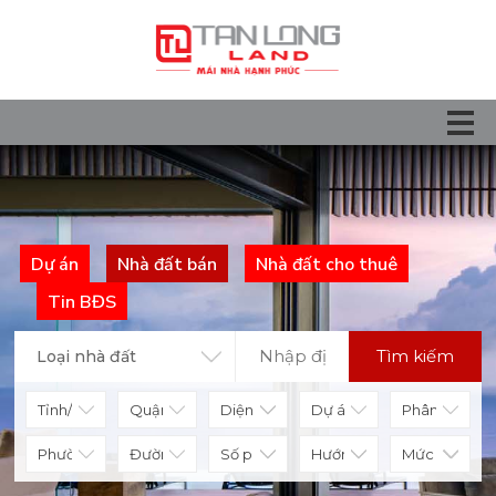
Dự án
Nhà đất bán
Nhà đất cho thuê
Tin BĐS
Tìm kiếm
Loại nhà đất
Diện tích
Số phòng
Hướng nhà
Mức giá