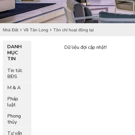
Nhà Đất
Về Tân Long
Tôn chỉ hoạt động tại
DANH
Dữ liệu đợi cập nhật!
MỤC
TIN
Tin tức
BĐS
M & A
Pháp
luật
Phong
thủy
Tư vấn