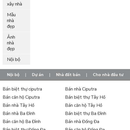
xây nhà
Mẫu
nhà
đẹp
Ảnh
nhà
đẹp
Nội bộ
Nội bộ
|
Dự án
|
Nhà đất bán
|
Cho nhà đầu tư
Bán biệt thự ciputra
Bán nhà Ciputra
Bán căn hộ Ciputra
Bán biệt thự Tây Hồ
Bán nhà Tây Hồ
Bán căn hộ Tây Hồ
Bán nhà Ba Đình
Bán biệt thự Ba Đình
Bán căn hộ Ba Đình
Bán nhà Đống Đa
Bán biệt thự Đống Đa
Bán căn hộ Đống Đa