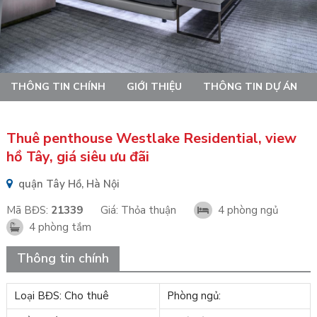
THÔNG TIN CHÍNH
GIỚI THIỆU
THÔNG TIN DỰ ÁN
Thuê penthouse Westlake Residential, view
hồ Tây, giá siêu ưu đãi
quận Tây Hồ, Hà Nội
Mã BĐS:
21339
Giá:
Thỏa thuận
4 phòng ngủ
4 phòng tắm
Thông tin chính
Loại BĐS: Cho thuê
Phòng ngủ: