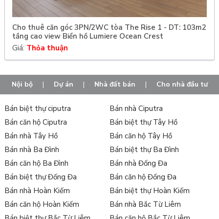
Cho thuê căn góc 3PN/2WC tòa The Rise 1 - DT: 103m2
tầng cao view Biển hồ Lumiere Ocean Crest
Giá:
Thỏa thuận
Nội bộ
|
Dự án
|
Nhà đất bán
|
Cho nhà đầu tư
Bán biệt thự ciputra
Bán nhà Ciputra
Bán căn hộ Ciputra
Bán biệt thự Tây Hồ
Bán nhà Tây Hồ
Bán căn hộ Tây Hồ
Bán nhà Ba Đình
Bán biệt thự Ba Đình
Bán căn hộ Ba Đình
Bán nhà Đống Đa
Bán biệt thự Đống Đa
Bán căn hộ Đống Đa
Bán nhà Hoàn Kiếm
Bán biệt thự Hoàn Kiếm
Bán căn hộ Hoàn Kiếm
Bán nhà Bắc Từ Liêm
Bán biệt thự Bắc Từ Liêm
Bán căn hộ Bắc Từ Liêm