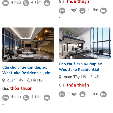
thỏa thuận
Giá:
4 ngủ
4 tắm
4 ngủ
4 tắm
-
-
Cho thuê căn hộ duplex
Cần cho thuê căn duplex
Westlake Residential,
Westlake Residential, view
hướng Nam, full nội thất
quận Tây Hồ
,
Hà Nội
hồ Tây, hướng Đông Bắc
quận Tây Hồ
,
Hà Nội
đẳng cấp
thỏa thuận
Giá:
thỏa thuận
Giá:
4 ngủ
4 tắm
4 ngủ
4 tắm
-
-