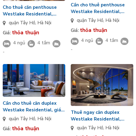
Cần cho thuê penthouse
Cho thuê căn penthouse
Westlake Residential,
Westlake Residential,
hướng chính Nam, nội thất
quận Tây Hồ
,
Hà Nội
hướng Nam, view hồ Tây
quận Tây Hồ
,
Hà Nội
nhập khẩu cao cấp
thỏa thuận
Giá:
thỏa thuận
Giá:
4 ngủ
4 tắm
4 ngủ
4 tắm
-
-
Cần cho thuê căn duplex
Westlake Residential, giá
Thuê ngay căn duplex
cực ưu đãi, view sông Hồng
quận Tây Hồ
,
Hà Nội
Westlake Residential,
hướng chính Bắc, đầy đủ tiện
quận Tây Hồ
,
Hà Nội
thỏa thuận
Giá:
ích