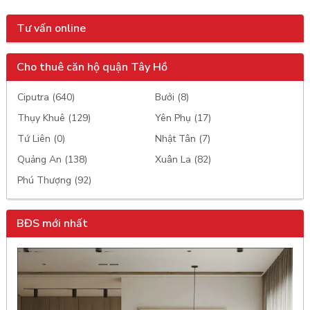
Tư vấn online
Cho thuê căn hộ quận Tây Hồ
Ciputra (640)
Bưởi (8)
Thụy Khuê (129)
Yên Phụ (17)
Tứ Liên (0)
Nhật Tân (7)
Quảng An (138)
Xuân La (82)
Phú Thượng (92)
BĐS mới nhất