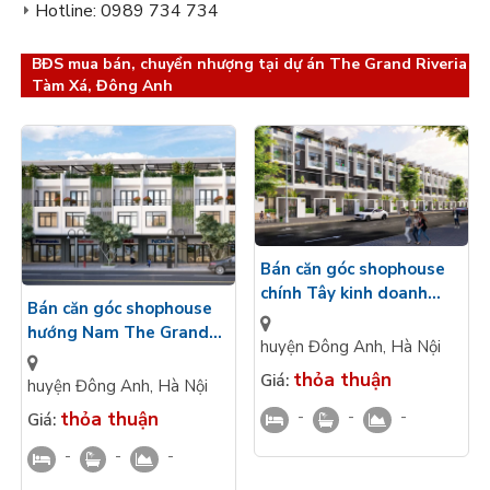
Hotline: 0989 734 734
BĐS mua bán, chuyển nhượng tại dự án The Grand Riveria
Tàm Xá, Đông Anh
Bán căn góc shophouse
chính Tây kinh doanh
Bán căn góc shophouse
thuận lợi 4 tầng mặt tiền
hướng Nam The Grand
5m The Grand Riveria
huyện Đông Anh
,
Hà Nội
Riveria Tàm Xá, Đông
Đông Anh
thỏa thuận
Giá:
Anh mặt tiền 4m gần
huyện Đông Anh
,
Hà Nội
công viên KD tốt
-
-
-
thỏa thuận
Giá:
-
-
-