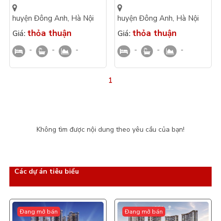
ngoài MT 5m The Grand
Anh hướng đông view nội
Riveria Tàm Xá 4 tầng 1
khu bàn giao mặt ngoài
huyện Đông Anh
,
Hà Nội
huyện Đông Anh
,
Hà Nội
tum
thỏa thuận
thỏa thuận
Giá:
Giá:
-
-
-
-
-
-
1
Không tìm được nội dung theo yêu cầu của bạn!
Các dự án tiêu biểu
Đang mở bán
Đang mở bán