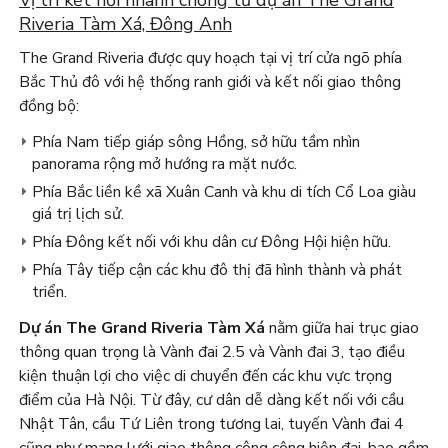
Vị trí kết nối nhanh chóng từ dự án The Grand
Riveria Tàm Xá, Đông Anh
The Grand Riveria được quy hoạch tại vị trí cửa ngõ phía
Bắc Thủ đô với hệ thống ranh giới và kết nối giao thông
đồng bộ:
Phía Nam tiếp giáp sông Hồng, sở hữu tầm nhìn
panorama rộng mở hướng ra mặt nước.
Phía Bắc liền kề xã Xuân Canh và khu di tích Cổ Loa giàu
giá trị lịch sử.
Phía Đông kết nối với khu dân cư Đông Hội hiện hữu.
Phía Tây tiếp cận các khu đô thị đã hình thành và phát
triển.
Dự án The Grand Riveria Tàm Xá
nằm giữa hai trục giao
thông quan trọng là Vành đai 2.5 và Vành đai 3, tạo điều
kiện thuận lợi cho việc di chuyển đến các khu vực trọng
điểm của Hà Nội. Từ đây, cư dân dễ dàng kết nối với cầu
Nhật Tân, cầu Tứ Liên trong tương lai, tuyến Vành đai 4