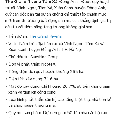
The Grand Riveria Tàm Xá
, Đông Anh - Được quy hoạch
tại xã Vĩnh Ngọc, Tàm Xá, Xuân Canh, huyện Đông Anh,
quỹ căn độc bản tại dự án không chỉ thiết lập chuẩn mực
mới trên thị trường bất động sản mà còn khẳng định giá trị
đầu tư với tiềm năng tăng trưởng không giới hạn.
Tên dự án:
The Grand Riveria
Vị trí: Nằm trên địa bàn các xã Vĩnh Ngọc, Tàm Xá và
Xuân Canh, huyện Đông Anh, TP. Hà Nội.
Chủ đầu tư: Sunshine Group.
Đơn vị phát triển: NobleX.
Tổng diện tích quy hoạch: khoảng 268 ha.
Diện tích xây dựng: 71,6 ha.
Mật độ xây dựng: Chỉ khoảng 26,7%, ưu tiên không gian
xanh và tiện ích công cộng.
Loại hình phát triển: căn hộ cao tầng, biệt thự, nhà liền kề
và shophouse thương mại.
Quy mô sản phẩm: Dự kiến gồm 50 tòa nhà căn hộ cao