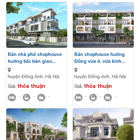
Bán nhà phố shophouse
Bán shophouse hướng
hướng bắc bàn giao
Đông vừa ở, vừa kinh
nguyên bản VT đẹp kinh
doanh 4 tầng mặt tiền
doanh The Grand Riveria
5m The Grand Riveria
huyện Đông Anh
,
Hà Nội
huyện Đông Anh
,
Hà Nội
Tàm Xá
Tàm Xá Đông Anh
thỏa thuận
thỏa thuận
Giá:
Giá:
-
-
-
-
-
-