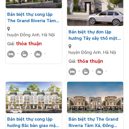
Bán biệt thự song lập
The Grand Riveria Tàm
Xá hướng Nam sân vườn
Bán biệt thự đơn lập
rộng - 3 tầng 1 tum
huyện Đông Anh
,
Hà Nội
hướng Tây xây thô mặt
thỏa thuận
Giá:
trong 4 tầng gần công
viên The Grand Riveria
huyện Đông Anh
,
Hà Nội
-
-
-
Tàm Xá
thỏa thuận
Giá:
-
-
-
Bán biệt thự song lập
Bán biệt thự The Grand
hướng Bắc bàn giao mặt
Riveria Tàm Xá, Đông