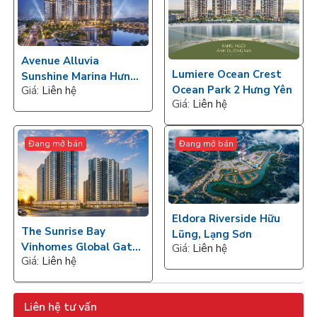
Avenue Alluvia
Lumiere Ocean Crest
Sunshine Marina Hưng
Ocean Park 2 Hưng Yên
Giá:
Liên hệ
Yên
Giá:
Liên hệ
Đang mở bán
Đang mở bán
Eldora Riverside Hữu
The Sunrise Bay
Lũng, Lạng Sơn
Vinhomes Global Gate
Giá:
Liên hệ
Giá:
Liên hệ
Hạ Long
Liên hệ tư vấn