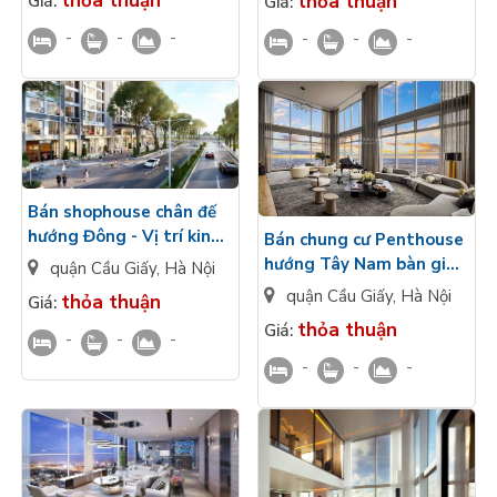
thỏa thuận
thỏa thuận
Giá:
Giá:
Trần Bình
Trần Bình
-
-
-
-
-
-
Bán shophouse chân đế
hướng Đông - Vị trí kinh
Bán chung cư Penthouse
doanh thuận lợi
hướng Tây Nam bàn giao
quận Cầu Giấy
,
Hà Nội
Sunshine Continental
cao cấp - Kính LowE
quận Cầu Giấy
,
Hà Nội
thỏa thuận
Giá:
Trần Bình
Sunshine Continental
thỏa thuận
Giá:
Trần Bình
-
-
-
-
-
-