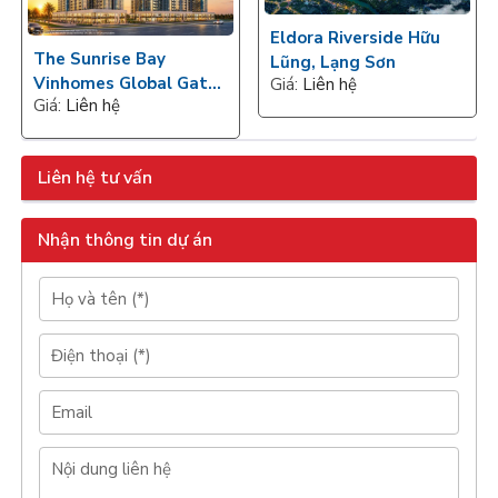
Eldora Riverside Hữu
The Sunrise Bay
Lũng, Lạng Sơn
Vinhomes Global Gate
Giá:
Liên hệ
Giá:
Liên hệ
Hạ Long
Liên hệ tư vấn
Nhận thông tin dự án