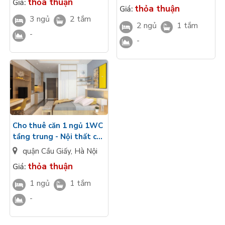
Continental Trần Bình
thỏa thuận
Giá:
Trần Bình
thỏa thuận
Giá:
giá tốt
3 ngủ
2 tắm
2 ngủ
1 tắm
-
-
Cho thuê căn 1 ngủ 1WC
tầng trung - Nội thất cơ
bản Sunshine
quận Cầu Giấy
,
Hà Nội
Continental Trần Bình
thỏa thuận
Giá:
giá tốt
1 ngủ
1 tắm
-