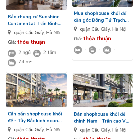
Mua shophouse khối đế
Bán chung cư Sunshine
căn góc Đông Tứ Trạch
Continental Trần Bình
hoàn thiện cơ bản
quận Cầu Giấy
,
Hà Nội
diện tích 74m2/2PN/2WC
quận Cầu Giấy
,
Hà Nội
Sunshine Continental
bàn giao cao cấp view đô
thỏa thuận
Giá:
Trần Bình
thỏa thuận
Giá:
thị
-
-
-
2 ngủ
2 tắm
74 m²
Cần bán shophouse khối
Bán shophouse khối đế
đế - Tây Bắc kinh doanh
chính Nam - Trần cao VT
tốt nhìn vườn hoa
thuận lợi kinh doanh
quận Cầu Giấy
,
Hà Nội
quận Cầu Giấy
,
Hà Nội
Sunshine Continental
Sunshine Continental