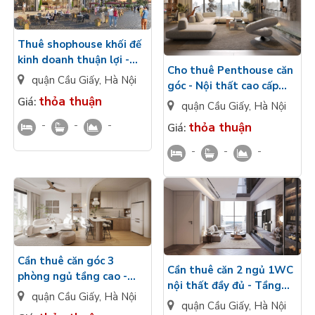
Thuê shophouse khối đế
kinh doanh thuận lợi -
Cho thuê Penthouse căn
Bàn giao cơ bản CĐT
quận Cầu Giấy
,
Hà Nội
góc - Nội thất cao cấp
Sunshine Continental
thỏa thuận
tầng cao - Kính LowE
Giá:
quận Cầu Giấy
,
Hà Nội
Trần Bình
Sunshine Continental
-
-
-
thỏa thuận
Giá:
Trần Bình
-
-
-
Cần thuê căn góc 3
Cần thuê căn 2 ngủ 1WC
phòng ngủ tầng cao -
nội thất đầy đủ - Tầng
Kính LowE chạm sàn - Đủ
quận Cầu Giấy
,
Hà Nội
cao Sunshine
quận Cầu Giấy
,
Hà Nội
đồ Sunshine Continental