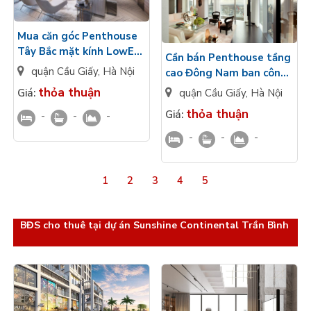
Mua căn góc Penthouse
Tây Bắc mặt kính LowE
Cần bán Penthouse tầng
chạm sàn view
quận Cầu Giấy
,
Hà Nội
cao Đông Nam ban công
Panorama Sunshine
view đô thị Sunshine
thỏa thuận
Giá:
quận Cầu Giấy
,
Hà Nội
Continental Trần Bình
Continental Trần Bình
thỏa thuận
Giá:
-
-
-
-
-
-
1
2
3
4
5
BĐS cho thuê tại dự án Sunshine Continental Trần Bình