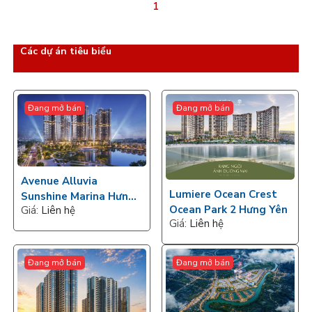
1
Các dự án tiêu biểu
Đang mở bán
Đang mở bán
Avenue Alluvia
Lumiere Ocean Crest
Sunshine Marina Hưng
Ocean Park 2 Hưng Yên
Giá:
Liên hệ
Yên
Giá:
Liên hệ
Đang mở bán
Đang mở bán