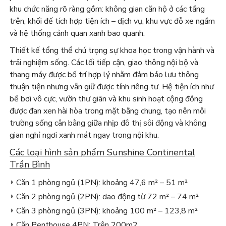
khu chức năng rõ ràng gồm: không gian căn hộ ở các tầng
trên, khối đế tích hợp tiện ích – dịch vụ, khu vực đỗ xe ngầm
và hệ thống cảnh quan xanh bao quanh.
Thiết kế tổng thể chú trọng sự khoa học trong vận hành và
trải nghiệm sống. Các lối tiếp cận, giao thông nội bộ và
thang máy được bố trí hợp lý nhằm đảm bảo lưu thông
thuận tiện nhưng vẫn giữ được tính riêng tư. Hệ tiện ích như
bể bơi vô cực, vườn thư giãn và khu sinh hoạt cộng đồng
được đan xen hài hòa trong mặt bằng chung, tạo nên môi
trường sống cân bằng giữa nhịp đô thị sôi động và không
gian nghỉ ngơi xanh mát ngay trong nội khu.
Các loại hình sản phẩm Sunshine Continental
Trần Bình
Căn 1 phòng ngủ (1PN): khoảng 47,6 m² – 51 m²
Căn 2 phòng ngủ (2PN): dao động từ 72 m² – 74 m²
Căn 3 phòng ngủ (3PN): khoảng 100 m² – 123,8 m²
Căn Penthouse 4PN: Trên 200m2