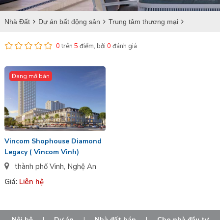
Nhà Đất
Dự án bất động sản
Trung tâm thương mại
Nghệ An
Trung tâm thương mại tại Vinh
0
trên
5
điểm, bởi
0
đánh giá
Đang mở bán
Vincom Shophouse Diamond
Legacy ( Vincom Vinh)
thành phố Vinh
,
Nghệ An
Giá:
Liên hệ
Nội bộ
|
Dự án
|
Nhà đất bán
|
Cho nhà đầu tư