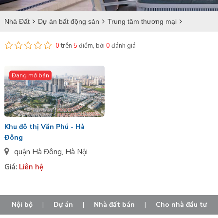
Nhà Đất
Dự án bất động sản
Trung tâm thương mại
Hà Nội
Trung tâm thương mại tại Hà Đông
0
trên
5
điểm, bởi
0
đánh giá
Đang mở bán
Khu đô thị Văn Phú - Hà
Đông
quận Hà Đông
,
Hà Nội
Giá:
Liên hệ
Nội bộ
|
Dự án
|
Nhà đất bán
|
Cho nhà đầu tư