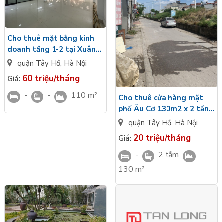
Đội ngũ chuyên viên tư vấn dày dặn kinh nghiệm của Tân Long
luôn sẵn sàng hỗ trợ giải đáp thắc mắc 24/24 với mong muốn
mang lại cho khách hàng không gian làm việc hoàn hảo nhất,
Cho thuê mặt bằng kinh
đồng thời góp phần tạo nên giá trị cho cộng đồng và xã hội!
doanh tầng 1-2 tại Xuân
Diệu - Tây Hồ, mặt tiền
quận Tây Hồ
,
Hà Nội
lớn
60 triệu/tháng
Giá:
-
-
110 m²
Cho thuê cửa hàng mặt
phố Âu Cơ 130m2 x 2 tầng
Mặt tiền 8m Giá 20
quận Tây Hồ
,
Hà Nội
Tr/tháng
20 triệu/tháng
Giá:
-
2 tắm
130 m²