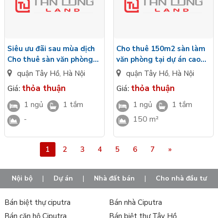
Siêu ưu đãi sau mùa dịch
Cho thuê 150m2 sàn làm
Cho thuê sàn văn phòng
văn phòng tại dự án cao
tầng 3 tòa N01 T2 khu
cấp Sunshine Empire
quận Tây Hồ
,
Hà Nội
quận Tây Hồ
,
Hà Nội
Ngoại giao đoàn
thỏa thuận
thỏa thuận
Giá:
Giá:
1 ngủ
1 tắm
1 ngủ
1 tắm
-
150 m²
1
2
3
4
5
6
7
»
Nội bộ
|
Dự án
|
Nhà đất bán
|
Cho nhà đầu tư
Bán biệt thự ciputra
Bán nhà Ciputra
Bán căn hộ Ciputra
Bán biệt thự Tây Hồ