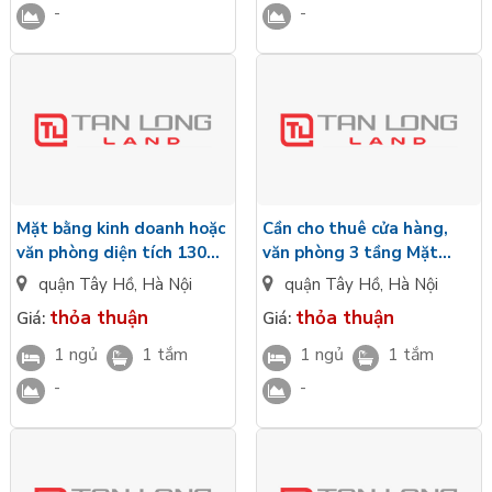
-
-
Mặt bằng kinh doanh hoặc
Cần cho thuê cửa hàng,
văn phòng diện tích 130m
văn phòng 3 tầng Mặt
x 3 tầng tại mặt ngõ to
đường Lạc Lõng Quân giá
quận Tây Hồ
,
Hà Nội
quận Tây Hồ
,
Hà Nội
đường Xuân La cần cho
50 triệu/ 1 tháng
thỏa thuận
thỏa thuận
Giá:
Giá:
thuê giá 30 triệu/ 1 tháng
1 ngủ
1 tắm
1 ngủ
1 tắm
-
-