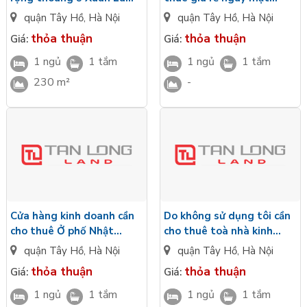
cần cho thuê
đường Lạc Long Quân
quận Tây Hồ
,
Hà Nội
quận Tây Hồ
,
Hà Nội
thỏa thuận
thỏa thuận
Giá:
Giá:
1 ngủ
1 tắm
1 ngủ
1 tắm
230 m²
-
Cửa hàng kinh doanh cần
Do không sử dụng tôi cần
cho thuê Ở phố Nhật
cho thuê toà nhà kinh
Chiêu, Tây Hồ
doanh mặt đường Xuân
quận Tây Hồ
,
Hà Nội
quận Tây Hồ
,
Hà Nội
Đỉnh, diện tích 100m x 5
thỏa thuận
thỏa thuận
Giá:
Giá:
tầng, Giá chỉ 45tr /tháng
1 ngủ
1 tắm
1 ngủ
1 tắm