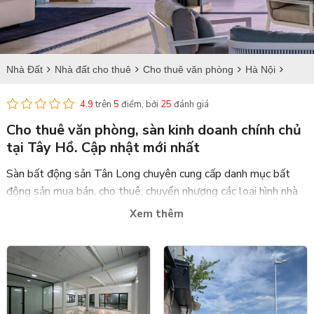
Nhà Đất
Nhà đất cho thuê
Cho thuê văn phòng
Hà Nội
Cho thuê văn phòng tại Tây Hồ
4.9
trên
5
điểm, bởi
25
đánh giá
Cho thuê văn phòng, sàn kinh doanh chính chủ
tại Tây Hồ. Cập nhật mới nhất
Sàn bất động sản Tân Long
chuyên cung cấp danh mục bất
động sản mua bán, cho thuê, chuyển nhượng các loại hình nhà
đất, biệt thự, sàn kinh doanh văn phòng với đầy đủ loại diện
Xem thêm
tích trên địa bàn toàn quốc.
Tại Tây Hồ, Tân Long cung cấp cho khách hàng danh mục bất
động sản
cho thuê sàn văn phòng kinh doanh
và
sàn kinh
doanh mua bán chính chủ
với đầy đủ thông tin về vị trí, giá cả,
hướng phong thủy
cho khách hàng tham khảo và lựa chọn.