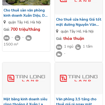
Cho thuê sàn văn phòng
kinh doanh Xuân Diệu, DT
Cho thuê cửa hàng Giá tốt
1500m2, giá 700
quận Tây Hồ
,
Hà Nội
mặt đường Nguyễn Văn
triệu/tháng có thỏa thuận
700 triệu/tháng
Giá:
Huyên , Diện tích 44m x 2
quận Tây Hồ
,
Hà Nội
tầng, mặt tiền 4m
-
-
thỏa thuận
Giá:
1500 m²
1 ngủ
1 tắm
-
Mặt bằng kinh doanh siêu
Văn phòng 3,5 tầng cho
rộng thoáng ở Xuân La
thuê giá rẻ ngay mặt