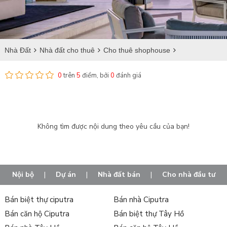
Nhà Đất
Nhà đất cho thuê
Cho thuê shophouse
Thừa Thiên Huế
Phú Lộc
0
trên
5
điểm, bởi
0
đánh giá
Cho thuê shophouse tại Vinh Giang
Không tìm được nội dung theo yêu cầu của bạn!
Nội bộ
|
Dự án
|
Nhà đất bán
|
Cho nhà đầu tư
Bán biệt thự ciputra
Bán nhà Ciputra
Bán căn hộ Ciputra
Bán biệt thự Tây Hồ