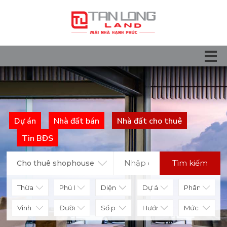
Dự án
Nhà đất bán
Nhà đất cho thuê
Tin BĐS
Tìm kiếm
Cho thuê shophouse
Diện tích
Số phòng
Hướng nhà
Mức giá