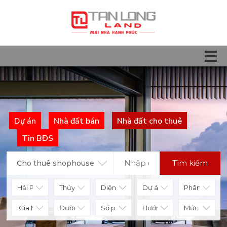
Dự án
Nhà đất bán
Nhà đất cho thuê
Tin BĐS
Tìm kiếm
Cho thuê shophouse
Diện tích
Số phòng
Hướng nhà
Mức giá