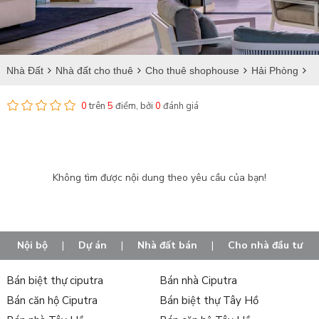
Nhà Đất
Nhà đất cho thuê
Cho thuê shophouse
Hải Phòng
Thủy Nguyên
Cho thuê shophouse tại Gia Minh
0
trên
5
điểm, bởi
0
đánh giá
Không tìm được nội dung theo yêu cầu của bạn!
Nội bộ
|
Dự án
|
Nhà đất bán
|
Cho nhà đầu tư
Bán biệt thự ciputra
Bán nhà Ciputra
Bán căn hộ Ciputra
Bán biệt thự Tây Hồ