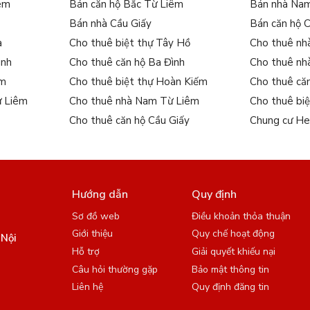
iêm
Bán căn hộ Bắc Từ Liêm
Bán nhà Na
Bán nhà Cầu Giấy
Bán căn hộ 
a
Cho thuê biệt thự Tây Hồ
Cho thuê nh
ình
Cho thuê căn hộ Ba Đình
Cho thuê nh
ếm
Cho thuê biệt thự Hoàn Kiếm
Cho thuê că
ừ Liêm
Cho thuê nhà Nam Từ Liêm
Cho thuê bi
Cho thuê căn hộ Cầu Giấy
Chung cư He
Hướng dẫn
Quy định
Sơ đồ web
Điều khoản thỏa thuận
Giới thiệu
Quy chế hoạt động
 Nội
Hỗ trợ
Giải quyết khiếu nại
Câu hỏi thường gặp
Bảo mật thông tin
Liên hệ
Quy định đăng tin