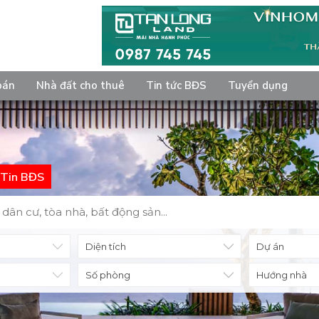
bán
Nhà đất cho thuê
Tin tức BĐS
Tuyển dụng
Tin BĐS
Diện tích
Số phòng
Hướng nhà