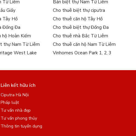
m Từ Liêm
Bán biệt thự Nam Từ Liêm
Cầu Giấy
Cho thuê biệt thự ciputra
à Tây Hồ
Cho thuê căn hộ Tây Hồ
à Đống Đa
Cho thuê biệt thự Đống Đa
n hộ Hoàn Kiếm
Cho thuê nhà Bắc Từ Liêm
ệt thự Nam Từ Liêm
Cho thuê căn hộ Nam Từ Liêm
ritage West Lake
Vinhomes Ocean Park 1, 2, 3
Liên kết hữu ích
Ciputra Hà Nội
Pháp luật
Tư vấn nhà đẹp
Tư vấn phong thủy
Thông tin tuyển dụng