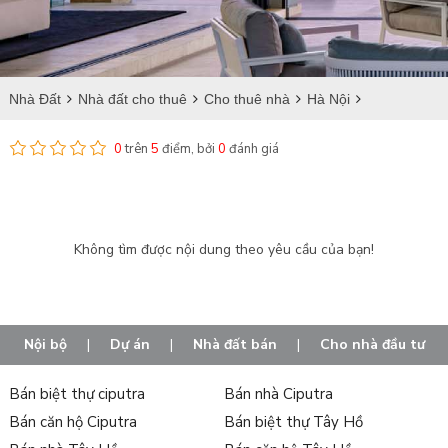
Nhà Đất
Nhà đất cho thuê
Cho thuê nhà
Hà Nội
Nam Từ Liêm
Cho thuê nhà tại Xuân Phương
0
trên
5
điểm, bởi
0
đánh giá
Không tìm được nội dung theo yêu cầu của bạn!
Nội bộ
|
Dự án
|
Nhà đất bán
|
Cho nhà đầu tư
Bán biệt thự ciputra
Bán nhà Ciputra
Bán căn hộ Ciputra
Bán biệt thự Tây Hồ