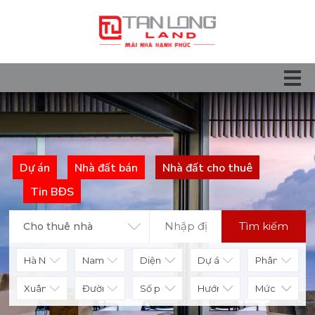
Dự án
Nhà đất bán
Nhà đất cho thuê
Tin BĐS
Tìm kiếm
Cho thuê nhà
Diện tích
Số phòng
Hướng nhà
Mức giá