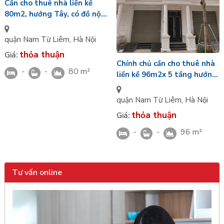
Cần cho thuê nhà liền kề
80m2, hướng Tây, có đồ nội
thất cơ bản tại KĐT Louis
City Đại Mỗ
quận Nam Từ Liêm
,
Hà Nội
thỏa thuận
Giá:
Chính chủ cần cho thuê nhà
-
-
80 m²
liền kề 96m2x 5 tầng hướng
Tây Nam, KĐT Louis City
Đại Mỗ
quận Nam Từ Liêm
,
Hà Nội
thỏa thuận
Giá:
-
-
96 m²
Tư vấn online