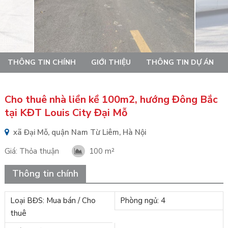
THÔNG TIN CHÍNH
GIỚI THIỆU
THÔNG TIN DỰ ÁN
Cho thuê nhà liền kề 100m2, hướng Đông Bắc
tại KĐT Louis City Đại Mỗ
xã Đại Mỗ, quận Nam Từ Liêm, Hà Nội
Giá:
Thỏa thuận
100 m²
Thông tin chính
Loại BĐS: Mua bán / Cho
Phòng ngủ: 4
thuê