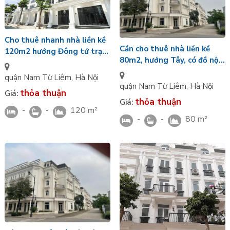
Cho thuê nhanh nhà liền kề
Cần cho thuê nhà liền kề
120m2 hướng Đông tứ trạch
80m2, hướng Tây, có đồ nội
tại KĐT Louis City Đại Mỗ
thất cơ bản tại KĐT Louis
quận Nam Từ Liêm
,
Hà Nội
City Đại Mỗ
quận Nam Từ Liêm
,
Hà Nội
thỏa thuận
Giá:
thỏa thuận
Giá:
-
-
120 m²
-
-
80 m²