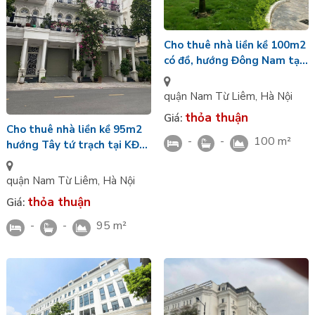
Cho thuê nhà liền kề 100m2
có đồ, hướng Đông Nam tại
KĐT Louis City Đại Mỗ
quận Nam Từ Liêm
,
Hà Nội
thỏa thuận
Giá:
Cho thuê nhà liền kề 95m2
-
-
100 m²
hướng Tây tứ trạch tại KĐT
Louis City Đại Mỗ
quận Nam Từ Liêm
,
Hà Nội
thỏa thuận
Giá:
-
-
95 m²