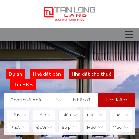
Dự án
Nhà đất bán
Nhà đất cho thuê
Tin BĐS
Tìm kiếm
Cho thuê nhà
Diện tích
Số phòng
Hướng nhà
Mức giá