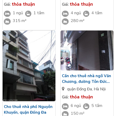
thỏa thuận
thỏa thuận
Giá:
Giá:
1 ngủ
1 tắm
4 ngủ
4 tắm
315 m²
280 m²
Cần cho thuê nhà ngõ Văn
Chương, đường Tôn Đức
Thắng, quận Đống Đa
quận Đống Đa
,
Hà Nội
thỏa thuận
Giá:
6 ngủ
5 tắm
Cho thuê nhà phố Nguyễn
Khuyến, quận Đống Đa
150 m²