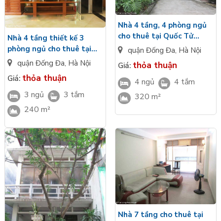
Nhà 4 tầng, 4 phòng ngủ
cho thuê tại Quốc Tử
Nhà 4 tầng thiết kế 3
Giám, quận Đống Đa, Hà
phòng ngủ cho thuê tại
quận Đống Đa
,
Hà Nội
Nội
ngõ Thông Phong, đường
quận Đống Đa
,
Hà Nội
thỏa thuận
Giá:
Tôn Đức Thắng
thỏa thuận
Giá:
4 ngủ
4 tắm
3 ngủ
3 tắm
320 m²
240 m²
Nhà 7 tầng cho thuê tại