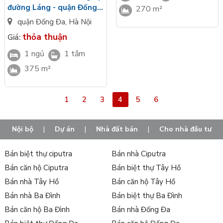
đường Láng - quận Đống
270 m²
Đa- Hà Nội
quận Đống Đa
,
Hà Nội
thỏa thuận
Giá:
1 ngủ
1 tắm
375 m²
1
2
3
4
5
6
Nội bộ
|
Dự án
|
Nhà đất bán
|
Cho nhà đầu tư
Bán biệt thự ciputra
Bán nhà Ciputra
Bán căn hộ Ciputra
Bán biệt thự Tây Hồ
Bán nhà Tây Hồ
Bán căn hộ Tây Hồ
Bán nhà Ba Đình
Bán biệt thự Ba Đình
Bán căn hộ Ba Đình
Bán nhà Đống Đa