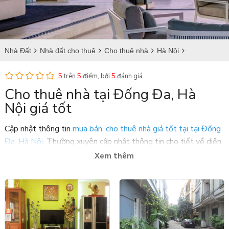
Nhà Đất
Nhà đất cho thuê
Cho thuê nhà
Hà Nội
Cho thuê nhà tại Đống Đa
5
trên
5
điểm, bởi
5
đánh giá
Cho thuê nhà tại Đống Đa, Hà
Nội giá tốt
Cập nhật thông tin
mua bán, cho thuê nhà giá tốt tại tại Đống
Đa, Hà Nội
. Thường xuyên cập nhật thông tin cho tiết về diện
tích, vị trí và giá cho thuê nhà đất tại Đống Đa, Hà Nội với
Xem thêm
nhiều thiết kế đẹp.
Giá cho thuê nhà riêng tại quận Đống Đa