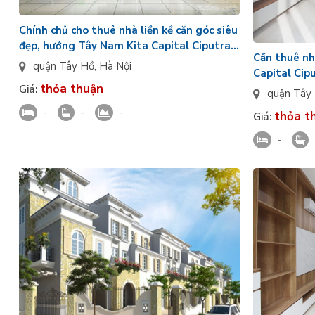
Chính chủ cho thuê nhà liền kề căn góc siêu
đẹp, hướng Tây Nam Kita Capital Ciputra
Cần thuê nh
full đồ
quận Tây Hồ
,
Hà Nội
Capital Cipu
thỏa thuận
chưa có đồ
Giá:
quận Tây
-
-
-
thỏa t
Giá:
-