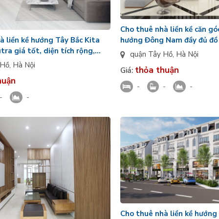
Cho thuê nhà liền kề căn góc
hướng Đông Nam đầy đủ đồ 
à liền kề hướng Tây Bắc Kita
Ciputra giá thương thảo
tra giá tốt, diện tích rộng,
quận Tây Hồ
,
Hà Nội
 Hồ
,
Hà Nội
thỏa thuận
Giá:
huận
-
-
-
-
-
Cho thuê nhà liền kề hướng