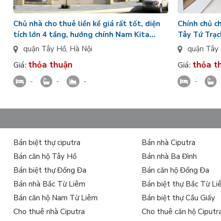
Chủ nhà cho thuê liền kề giá rất tốt, diện
Chính chủ c
tích lớn 4 tầng, hướng chính Nam Kita
Tây Tứ Trạc
Capital chưa có đồ
gần bể bơi
quận Tây Hồ
,
Hà Nội
quận Tây
thỏa thuận
thỏa t
Giá:
Giá:
-
-
-
-
Bán biệt thự ciputra
Bán nhà Ciputra
Bán căn hộ Tây Hồ
Bán nhà Ba Đình
Bán biệt thự Đống Đa
Bán căn hộ Đống Đa
Bán nhà Bắc Từ Liêm
Bán biệt thự Bắc Từ L
Bán căn hộ Nam Từ Liêm
Bán biệt thự Cầu Giấy
Cho thuê nhà Ciputra
Cho thuê căn hộ Ciputr