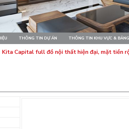
HIỆU
THÔNG TIN DỰ ÁN
THÔNG TIN KHU VỰC & BẢNG
ita Capital full đồ nội thất hiện đại, mặt tiền 