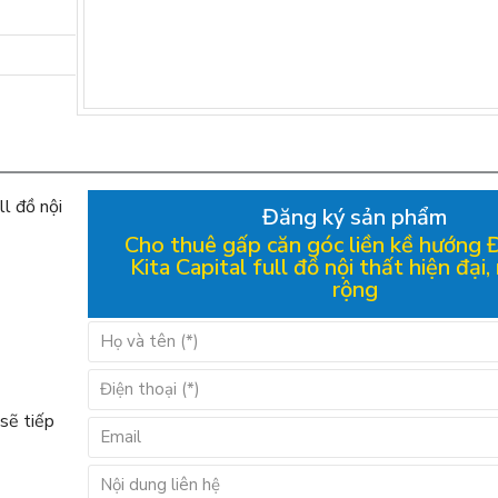
l đồ nội
Đăng ký sản phẩm
Cho thuê gấp căn góc liền kề hướng
Kita Capital full đồ nội thất hiện đại,
rộng
 sẽ tiếp