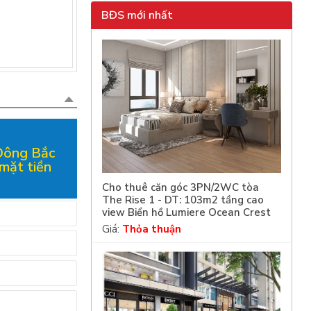
BĐS mới nhất
 Đông Bắc
 mặt tiền
Cho thuê căn góc 3PN/2WC tòa
The Rise 1 - DT: 103m2 tầng cao
view Biển hồ Lumiere Ocean Crest
Giá:
Thỏa thuận