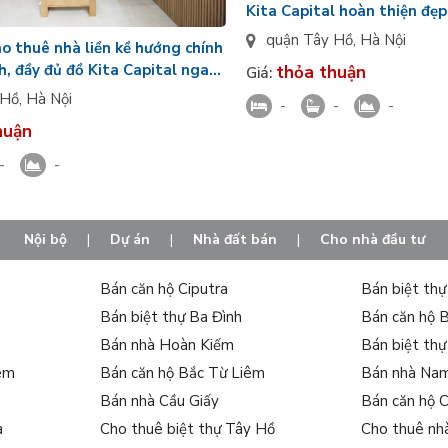
Kita Capital hoàn thiện đẹp
full nội thất
quận Tây Hồ
,
Hà Nội
ho thuê nhà liền kề hướng chính
h, đầy đủ đồ Kita Capital ngay
thỏa thuận
Giá:
 Hồ
,
Hà Nội
-
-
-
huận
-
-
Nội bộ
|
Dự án
|
Nhà đất bán
|
Cho nhà đầu tư
Bán căn hộ Ciputra
Bán biệt th
Bán biệt thự Ba Đình
Bán căn hộ 
Bán nhà Hoàn Kiếm
Bán biệt th
iêm
Bán căn hộ Bắc Từ Liêm
Bán nhà Na
Bán nhà Cầu Giấy
Bán căn hộ 
a
Cho thuê biệt thự Tây Hồ
Cho thuê nh