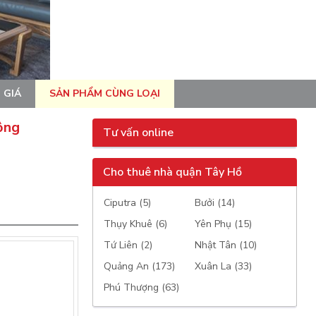
 GIÁ
SẢN PHẨM CÙNG LOẠI
rộng
Tư vấn online
Cho thuê nhà quận Tây Hồ
Ciputra (5)
Bưởi (14)
Thụy Khuê (6)
Yên Phụ (15)
Tứ Liên (2)
Nhật Tân (10)
Quảng An (173)
Xuân La (33)
Phú Thượng (63)