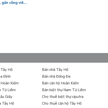
, gần công viên,
ự Tây Hồ
Bán nhà Tây Hồ
Ba Đình
Bán nhà Đống Đa
ự Hoàn Kiếm
Bán căn hộ Hoàn Kiếm
m Từ Liêm
Bán biệt thự Nam Từ Liêm
Cầu Giấy
Cho thuê biệt thự ciputra
à Tây Hồ
Cho thuê căn hộ Tây Hồ