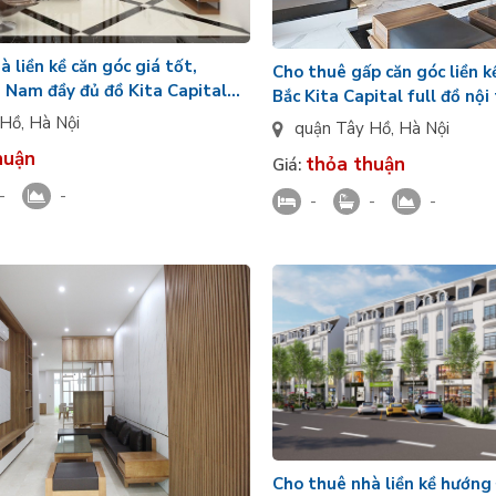
 liền kề căn góc giá tốt,
Cho thuê gấp căn góc liền 
Nam đầy đủ đồ Kita Capital
Bắc Kita Capital full đồ nội 
 thương thảo
mặt tiền rộng
 Hồ
,
Hà Nội
quận Tây Hồ
,
Hà Nội
huận
thỏa thuận
Giá:
-
-
-
-
-
Cho thuê nhà liền kề hướng