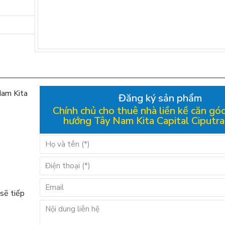
Nam Kita
Đăng ký sản phẩm
Chính chủ cho thuê nhà liền kề căn góc
hướng Tây Nam Kita Capital Ciputra 
 sẽ tiếp