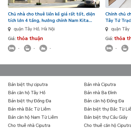
Chủ nhà cho thuê liền kề giá rất tốt, diện
Chính chủ c
tích lớn 4 tầng, hướng chính Nam Kita
Tây Tứ Trạc
Capital chưa có đồ
gần bể bơi
quận Tây Hồ
,
Hà Nội
quận Tây
thỏa thuận
thỏa t
Giá:
Giá:
-
-
-
-
Bán biệt thự ciputra
Bán nhà Ciputra
Bán căn hộ Tây Hồ
Bán nhà Ba Đình
Bán biệt thự Đống Đa
Bán căn hộ Đống Đa
Bán nhà Bắc Từ Liêm
Bán biệt thự Bắc Từ L
Bán căn hộ Nam Từ Liêm
Bán biệt thự Cầu Giấy
Cho thuê nhà Ciputra
Cho thuê căn hộ Ciputr