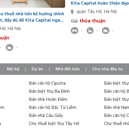
Kita Capital hoàn thiện đẹp
full nội thất
quận Tây Hồ
,
Hà Nội
ho thuê nhà liền kề hướng chính
h, đầy đủ đồ Kita Capital ngay
thỏa thuận
Giá:
 Hồ
,
Hà Nội
-
-
-
huận
-
-
Nội bộ
|
Dự án
|
Nhà đất bán
|
Cho nhà đầu tư
Bán căn hộ Ciputra
Bán biệt th
Bán biệt thự Ba Đình
Bán căn hộ 
Bán nhà Hoàn Kiếm
Bán biệt th
iêm
Bán căn hộ Bắc Từ Liêm
Bán nhà Na
Bán nhà Cầu Giấy
Bán căn hộ 
a
Cho thuê biệt thự Tây Hồ
Cho thuê nh