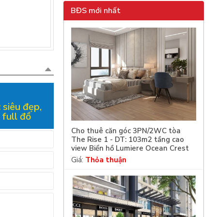
BĐS mới nhất
 siêu đẹp,
full đồ
Cho thuê căn góc 3PN/2WC tòa
The Rise 1 - DT: 103m2 tầng cao
view Biển hồ Lumiere Ocean Crest
Giá:
Thỏa thuận