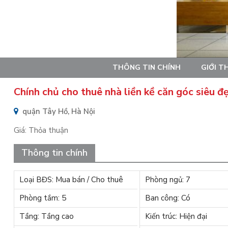
THÔNG TIN CHÍNH
GIỚI T
Chính chủ cho thuê nhà liền kề căn góc siêu đ
quận Tây Hồ, Hà Nội
Giá:
Thỏa thuận
Thông tin chính
Loại BĐS: Mua bán / Cho thuê
Phòng ngủ: 7
Phòng tắm: 5
Ban công: Có
Tầng: Tầng cao
Kiến trúc: Hiện đại