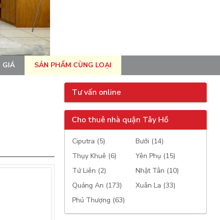
 GIÁ
SẢN PHẨM CÙNG LOẠI
Tư vấn online
Cho thuê nhà quận Tây Hồ
Ciputra (5)
Bưởi (14)
Thụy Khuê (6)
Yên Phụ (15)
Tứ Liên (2)
Nhật Tân (10)
Quảng An (173)
Xuân La (33)
Phú Thượng (63)