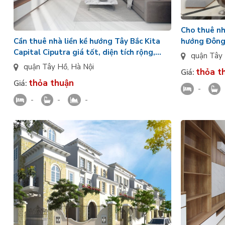
Cho thuê nhà
hướng Đông 
Cần thuê nhà liền kề hướng Tây Bắc Kita
Ciputra giá
Capital Ciputra giá tốt, diện tích rộng,
quận Tây
chưa có đồ
quận Tây Hồ
,
Hà Nội
thỏa t
Giá:
thỏa thuận
Giá:
-
-
-
-