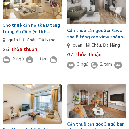
Cho thuê căn hộ tòa B tầng
Cần thuê căn góc 3pn/2wc
trung đủ đồ diện tích
tòa B tầng cao view thành
68.7m2/2PN view nội khu
quận Hải Châu
,
Đà Nẵng
phố nội thất đầy đủ Masteri
Masteri Rivera Đà Nẵng
quận Hải Châu
,
Đà Nẵng
thỏa thuận
Rivera Đà Nẵng
Giá:
thỏa thuận
Giá:
2 ngủ
1 tắm
3 ngủ
2 tắm
-
-
Cần thuê căn góc 3 ngủ ban