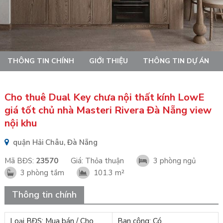
THÔNG TIN CHÍNH
GIỚI THIỆU
THÔNG TIN DỰ ÁN
Cho thuê Dual Key chưa nội thất kính LowE
giá tốt chủ nhà Masteri Rivera Đà Nẵng view
nội khu
quận Hải Châu, Đà Nẵng
Mã BĐS:
23570
Giá:
Thỏa thuận
3 phòng ngủ
3 phòng tắm
101.3 m²
Thông tin chính
Loại BĐS: Mua bán / Cho
Ban công: Có