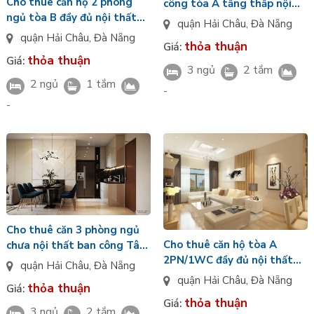
Cho thuê căn hộ 2 phòng
công tòa A tầng thấp nội
ngủ tòa B đầy đủ nội thất
thất đầy đủ Masterise
quận Hải Châu
,
Đà Nẵng
tầng trung view nội khu
Rivera Đà Nẵng
quận Hải Châu
,
Đà Nẵng
thỏa thuận
Giá:
Masteri Rivera Đà Nẵng
thỏa thuận
Giá:
3 ngủ
2 tắm
2 ngủ
1 tắm
-
-
Cho thuê căn 3 phòng ngủ
Cho thuê căn hộ tòa A
chưa nội thất ban công Tây
2PN/1WC đầy đủ nội thất
Bắc tòa A mặt kính Low E
quận Hải Châu
,
Đà Nẵng
ban công view sông Hàn
Masteri Rivera Đà Nẵng
quận Hải Châu
,
Đà Nẵng
thỏa thuận
Giá:
Masterise Rivera Đà Nẵng
thỏa thuận
Giá:
3 ngủ
2 tắm