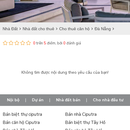
Nhà Đất
Nhà đất cho thuê
Cho thuê căn hộ
Đà Nẵng
Hải Châu
Cho thuê căn hộ tại Hải Châu I
0
trên
5
điểm, bởi
0
đánh giá
Không tìm được nội dung theo yêu cầu của bạn!
Nội bộ
|
Dự án
|
Nhà đất bán
|
Cho nhà đầu tư
Bán biệt thự ciputra
Bán nhà Ciputra
Bán căn hộ Ciputra
Bán biệt thự Tây Hồ