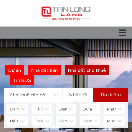
Dự án
Nhà đất bán
Nhà đất cho thuê
Tin BĐS
Tìm kiếm
Cho thuê căn hộ
Diện tích
Số phòng
Hướng nhà
Mức giá