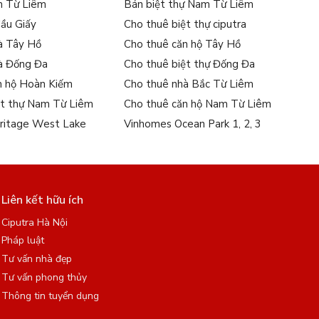
m Từ Liêm
Bán biệt thự Nam Từ Liêm
Cầu Giấy
Cho thuê biệt thự ciputra
à Tây Hồ
Cho thuê căn hộ Tây Hồ
à Đống Đa
Cho thuê biệt thự Đống Đa
n hộ Hoàn Kiếm
Cho thuê nhà Bắc Từ Liêm
ệt thự Nam Từ Liêm
Cho thuê căn hộ Nam Từ Liêm
ritage West Lake
Vinhomes Ocean Park 1, 2, 3
Liên kết hữu ích
Ciputra Hà Nội
Pháp luật
Tư vấn nhà đẹp
Tư vấn phong thủy
Thông tin tuyển dụng