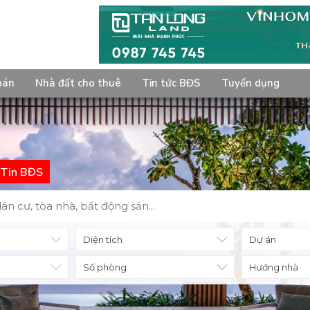
bán
Nhà đất cho thuê
Tin tức BĐS
Tuyển dụng
Tin BĐS
Diện tích
Số phòng
Hướng nhà