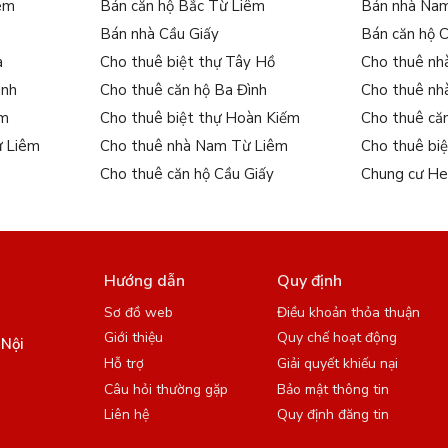
iêm
Bán căn hộ Bắc Từ Liêm
Bán nhà Na
Bán nhà Cầu Giấy
Bán căn hộ 
a
Cho thuê biệt thự Tây Hồ
Cho thuê nh
ình
Cho thuê căn hộ Ba Đình
Cho thuê nh
ếm
Cho thuê biệt thự Hoàn Kiếm
Cho thuê că
ừ Liêm
Cho thuê nhà Nam Từ Liêm
Cho thuê bi
Cho thuê căn hộ Cầu Giấy
Chung cư He
Hướng dẫn
Quy định
Sơ đồ web
Điều khoản thỏa thuận
Giới thiệu
Quy chế hoạt động
 Nội
Hỗ trợ
Giải quyết khiếu nại
Câu hỏi thường gặp
Bảo mật thông tin
Liên hệ
Quy định đăng tin