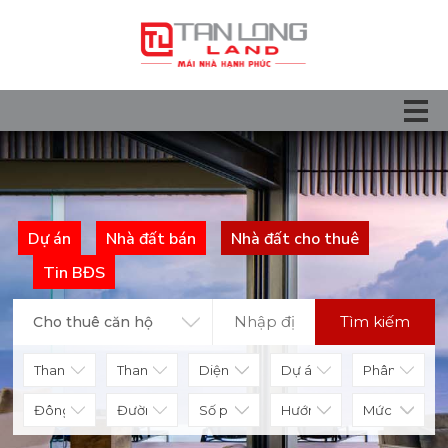
Dự án
Nhà đất bán
Nhà đất cho thuê
Tin BĐS
Tìm kiếm
Cho thuê căn hộ
Diện tích
Số phòng
Hướng nhà
Mức giá