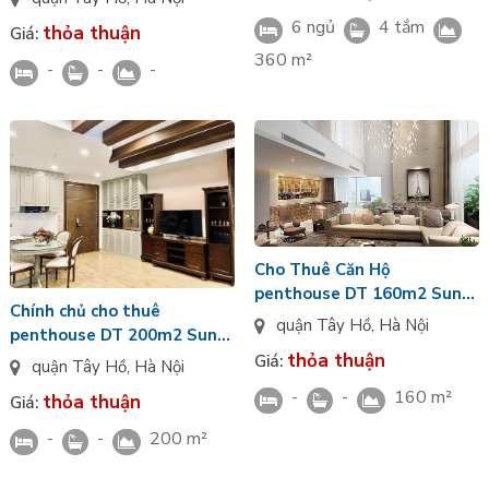
trực diện Hồ tây
6 ngủ
4 tắm
thỏa thuận
Giá:
360 m²
-
-
-
Cho Thuê Căn Hộ
penthouse DT 160m2 Sun
Chính chủ cho thuê
Grand City view thẳng Hồ
quận Tây Hồ
,
Hà Nội
penthouse DT 200m2 Sun
Tây
thỏa thuận
Grand City Thụy Khuê
Giá:
quận Tây Hồ
,
Hà Nội
-
-
160 m²
thỏa thuận
Giá:
-
-
200 m²