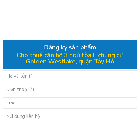
Đăng ký sản phẩm
Cho thuê căn hộ 3 ngủ tòa E chung cư
Golden Westlake, quận Tây Hồ