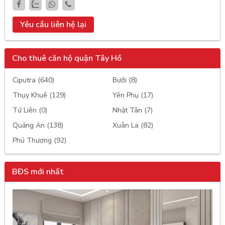
Yêu cầu liên hệ lại
Cho thuê căn hộ quận Tây Hồ
Ciputra (640)
Bưởi (8)
Thụy Khuê (129)
Yên Phụ (17)
Tứ Liên (0)
Nhật Tân (7)
Quảng An (138)
Xuân La (82)
Phú Thượng (92)
BĐS mới nhất