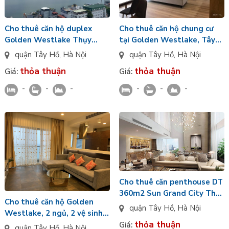
Cho thuê căn hộ duplex
Cho thuê căn hộ chung cư
Golden Westlake Thụy
tại Golden Westlake, Tây
Khuê, 262m2, 6 ngủ, có
Hồ, dt 70m2, 1 ngủ nhà
quận Tây Hồ
,
Hà Nội
quận Tây Hồ
,
Hà Nội
vườn, nội thất nhập
thoáng view Hồ Tây cực đẹp
thỏa thuận
thỏa thuận
Giá:
Giá:
-
-
-
-
-
-
Cho thuê căn penthouse DT
360m2 Sun Grand City Thụy
Cho thuê căn hộ Golden
Khuê
quận Tây Hồ
,
Hà Nội
Westlake, 2 ngủ, 2 vệ sinh,
thỏa thuận
full đồ, sửa mới đẹp, view
Giá:
quận Tây Hồ
,
Hà Nội