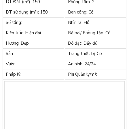
DT Đất (m²): 150
Phòng tắm: 2
DT sử dụng (m²): 150
Ban công: Có
Số tầng:
Nhìn ra: Hồ
Kiến trúc: Hiện đại
Bể bơi/ Phòng tập: Có
Hướng: Đẹp
Đồ đạc: Đầy đủ
Sân:
Trang thiết bị: Có
Vườn:
An ninh: 24/24
Pháp lý:
Phí Quản lý/m²: