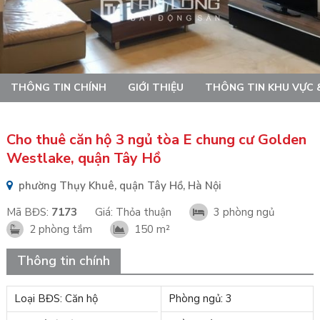
THÔNG TIN CHÍNH
GIỚI THIỆU
THÔNG TIN KHU VỰC 
Cho thuê căn hộ 3 ngủ tòa E chung cư Golden
Westlake, quận Tây Hồ
phường Thụy Khuê, quận Tây Hồ, Hà Nội
Mã BĐS:
7173
Giá:
Thỏa thuận
3 phòng ngủ
2 phòng tắm
150 m²
Thông tin chính
Loại BĐS: Căn hộ
Phòng ngủ: 3