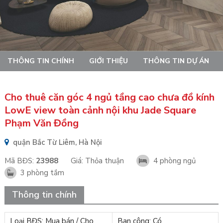
THÔNG TIN CHÍNH
GIỚI THIỆU
THÔNG TIN DỰ ÁN
Cho thuê căn góc 4 ngủ tầng cao chưa đồ kính
LowE view toàn cảnh nội khu Jade Square
Phạm Văn Đồng
quận Bắc Từ Liêm, Hà Nội
Mã BĐS:
23988
Giá:
Thỏa thuận
4 phòng ngủ
3 phòng tắm
Thông tin chính
Loại BĐS: Mua bán / Cho
Ban công: Có