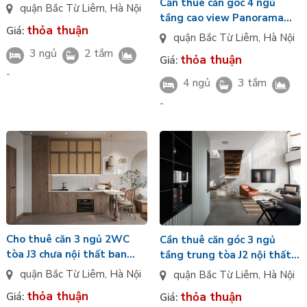
Cần thuê căn góc 4 ngủ
Panorama chưa nội thất tòa
quận Bắc Từ Liêm
,
Hà Nội
tầng cao view Panorama
CT2 Jade Square Cổ Nhuế
thỏa thuận
Giá:
đầy đủ nội thất ở ngay tòa
quận Bắc Từ Liêm
,
Hà Nội
CT1 Jade Square Cổ Nhuế
3 ngủ
2 tắm
thỏa thuận
Giá:
-
4 ngủ
3 tắm
-
Cho thuê căn 3 ngủ 2WC
Cần thuê căn góc 3 ngủ
tòa J3 chưa nội thất ban
tầng trung tòa J2 nội thất
công kính LowE view thấp
cơ bản view công viên Jade
quận Bắc Từ Liêm
,
Hà Nội
quận Bắc Từ Liêm
,
Hà Nội
tầng Jade Square Cổ Nhuế
Square Cổ Nhuế
thỏa thuận
thỏa thuận
Giá:
Giá: