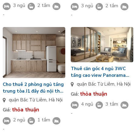
3 ngủ
2 tắm
3 ngủ
2 tắm
-
-
Thuê căn góc 4 ngủ 3WC
tầng cao view Panorama
nội thất cao cấp đủ đồ Jade
quận Bắc Từ Liêm
,
Hà Nội
Cho thuê 2 phòng ngủ tầng
Square Phạm Văn Đồng
trung tòa J1 đầy đủ nội thất
thỏa thuận
Giá:
vào ở ngay view nội khu
quận Bắc Từ Liêm
,
Hà Nội
4 ngủ
3 tắm
Jade Square Cổ Nhuế
thỏa thuận
Giá:
-
2 ngủ
1 tắm
-