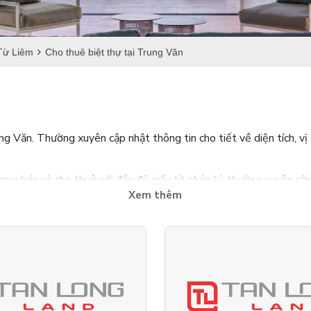
Từ Liêm
Cho thuê biệt thự tại Trung Văn
g Văn. Thường xuyên cập nhật thông tin cho tiết về diện tích, vị t
mua bán và cho thuê với đầy đủ giấy tờ pháp lý, thường xuyên cập
Xem thêm
i Trung Văn.
Với mức giá hợp lý, nơi đây là địa điểm an cư lý tưởng
đội ngũ chuyên viên tư vấn dày dặn kinh nghiệm, nhiệt huyết và gi
hàng, đối tác và toàn bộ nhân viên trong hệ thống Tân Long Land