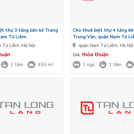
ệt thự 3 tầng liền kề Trung
Cho thuê biệt thự 4 tầng kh
Nam Từ Liêm
Trung Văn, quận Nam Từ L
 Từ Liêm
,
Hà Nội
quận Nam Từ Liêm
,
Hà Nội
huận
thỏa thuận
Giá:
1 tắm
450 m²
1 ngủ
1 tắm