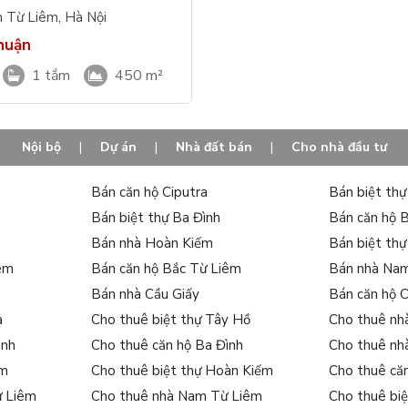
 Từ Liêm
,
Hà Nội
huận
1 tắm
450 m²
Nội bộ
|
Dự án
|
Nhà đất bán
|
Cho nhà đầu tư
Bán căn hộ Ciputra
Bán biệt th
Bán biệt thự Ba Đình
Bán căn hộ 
Bán nhà Hoàn Kiếm
Bán biệt th
iêm
Bán căn hộ Bắc Từ Liêm
Bán nhà Na
Bán nhà Cầu Giấy
Bán căn hộ 
a
Cho thuê biệt thự Tây Hồ
Cho thuê nh
ình
Cho thuê căn hộ Ba Đình
Cho thuê nh
ếm
Cho thuê biệt thự Hoàn Kiếm
Cho thuê că
ừ Liêm
Cho thuê nhà Nam Từ Liêm
Cho thuê bi