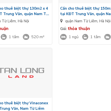
ho thuê biệt thự 130m2 x 4
Cần cho thuê biệt thự 150m
ĐT Trung Văn, quận Nam Từ
tại KĐT Trung Văn, quận N
 Từ Liêm
,
Hà Nội
quận Nam Từ Liêm
,
Hà Nội
huận
thỏa thuận
Giá:
1 tắm
520 m²
1 ngủ
1 tắm
ho thuê biệt thự Vinaconex
 Trung Văn, Nam Từ Liêm