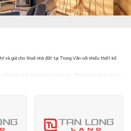
rí và giá cho thuê nhà đất tại Trung Văn với nhiều thiết kế
 nhật tình hình dự án bán tại Ciputra, Tân Hoàng Minh, Ngoại
 cho nhiều gia đình Việt.
àu năng lượng của Tân Long, chúng tôi tin rằng với năng lực
.