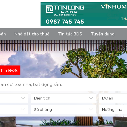
bán
Nhà đất cho thuê
Tin tức BĐS
Tuyển dụng
Tin BĐS
Diện tích
Số phòng
Hướng nhà