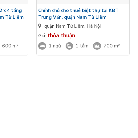
2 x 4 tầng
Chính chủ cho thuê biệt thự tại KĐT
am Từ Liêm
Trung Văn, quận Nam Từ Liêm
quận Nam Từ Liêm
,
Hà Nội
thỏa thuận
Giá:
600 m²
1 ngủ
1 tắm
700 m²