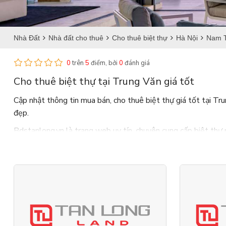
Nhà Đất
Nhà đất cho thuê
Cho thuê biệt thự
Hà Nội
Nam 
0
trên
5
điểm, bởi
0
đánh giá
Cho thuê biệt thự tại Trung Văn giá tốt
Cập nhật thông tin mua bán, cho thuê biệt thự giá tốt tại Trun
đẹp.
Bdstanlong.vn là trang web uy tín, chuyên cung cấp biệt thự 
Giao Đoàn, Starlake,... và những dự án
biệt thự cho thuê tạ
Hỗ trợ tư vấn phong thủy và pháp luật nhanh chóng, cùng với 
và sự cố gắng của mình sẽ mang đến "giá trị thực" cho khách 
Danh sách tin cho thuê biệt thự tại Trung Văn: