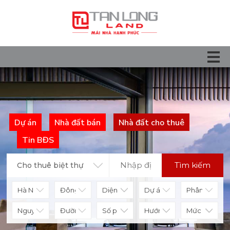
Dự án
Nhà đất bán
Nhà đất cho thuê
Tin BĐS
Tìm kiếm
Cho thuê biệt thự
Diện tích
Số phòng
Hướng nhà
Mức giá