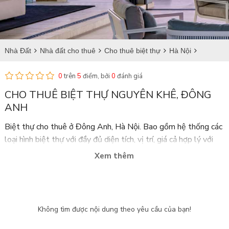
Nhà Đất
Nhà đất cho thuê
Cho thuê biệt thự
Hà Nội
Đông Anh
Cho thuê biệt thự tại Nguyên Khê
0
trên
5
điểm, bởi
0
đánh giá
CHO THUÊ BIỆT THỰ NGUYÊN KHÊ, ĐÔNG
ANH
Biệt thự cho thuê ở Đông Anh
, Hà Nội. Bao gồm hệ thống các
loại hình biệt thự với đầy đủ diện tích, vị trí, giá cả hợp lý với
nội thất tiện nghi, sang trọng đáp ứng nhu cầu cho hộ gia đình,
Xem thêm
các chuyên gia nước ngoài sinh sống khi đến làm việc tại Việt
Nam. Quý vị có thể tham khảo
biệt thự Nguyên Khê cho thuê
,
và các xã quanh huyện Đông Anh. Hệ thống website của
chúng tôi sẽ cập nhật đầy đủ chi tiết nhất.
Không tìm được nội dung theo yêu cầu của bạn!
Sàn bất động sản Tân Long
với hơn 500 chuyên viên và cộng