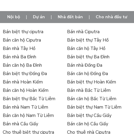
tác viên hoạt động trong lĩnh vực bán và cho thuê bất động
sản. Bạn chỉ cần cung cấp thông tin, nhu cầu cần thiết, đội ngũ
Nội bộ
|
Dự án
|
Nhà đất bán
|
Cho nhà đầu tư
chuyên viên sẽ liên hệ và hỗ trợ cho bạn. Hotline tiếp nhận
thông tin: 0989.734.734
Bán biệt thự ciputra
Bán nhà Ciputra
Bán căn hộ Ciputra
Bán biệt thự Tây Hồ
Bán nhà Tây Hồ
Bán căn hộ Tây Hồ
Bán nhà Ba Đình
Bán biệt thự Ba Đình
Bán căn hộ Ba Đình
Bán nhà Đống Đa
Bán biệt thự Đống Đa
Bán căn hộ Đống Đa
Bán nhà Hoàn Kiếm
Bán biệt thự Hoàn Kiếm
Bán căn hộ Hoàn Kiếm
Bán nhà Bắc Từ Liêm
Bán biệt thự Bắc Từ Liêm
Bán căn hộ Bắc Từ Liêm
Bán nhà Nam Từ Liêm
Bán biệt thự Nam Từ Liêm
Bán căn hộ Nam Từ Liêm
Bán biệt thự Cầu Giấy
Bán nhà Cầu Giấy
Bán căn hộ Cầu Giấy
Cho thuê biệt thự ciputra
Cho thuê nhà Ciputra