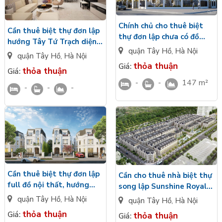
của các gia đình, cặp vợ chồng trẻ và người nước ngoài.
Chính chủ cho thuê biệt
Cần thuê biệt thự đơn lập
thự đơn lập chưa có đồ
hướng Tây Tứ Trạch diện
hướng chính Bắc Kita
quận Tây Hồ
,
Hà Nội
tích: 185m2, đầy đủ nội
quận Tây Hồ
,
Hà Nội
Capital, diện tích: 147m2
thất Kita Capital giá tốt
thỏa thuận
Giá:
thỏa thuận
Giá:
-
-
147 m²
-
-
-
Cần thuê biệt thự đơn lập
Cần cho thuê nhà biệt thự
full đồ nội thất, hướng
song lập Sunshine Royal
Đông Tứ Trạch Kita
Capital, giá ưu đãi
quận Tây Hồ
,
Hà Nội
quận Tây Hồ
,
Hà Nội
Capital diện tích: 140m2
thỏa thuận
Giá:
thỏa thuận
Giá: