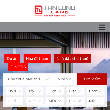
Dự án
Nhà đất bán
Nhà đất cho thuê
Tin BĐS
Tìm kiếm
Cho thuê biệt thự
Diện tích
Số phòng
Hướng nhà
Mức giá