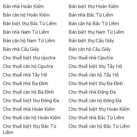
giá trị.
Bán nhà Hoàn Kiếm
Bán biệt thự Hoàn Kiếm
Cung cấp nhanh nhất thông tin về
biệt thự cho thuê tại Tây
Bán căn hộ Hoàn Kiếm
Bán nhà Bắc Từ Liêm
Hồ
với nhiều vị trí đẹp, giá tốt và đa dạng về diện tích. Liên hệ
Bán biệt thự Bắc Từ Liêm
Bán căn hộ Bắc Từ Liêm
hotline
Sàn bất động sản Tân Long
để nhận thêm thông tin
Bán nhà Nam Từ Liêm
Bán biệt thự Nam Từ Liêm
chi tiết!
Bán căn hộ Nam Từ Liêm
Bán biệt thự Cầu Giấy
Xem thêm:
Bán nhà Cầu Giấy
Bán căn hộ Cầu Giấy
Bán đất Tây Hồ
Cho thuê biệt thự ciputra
Cho thuê nhà Ciputra
Cho thuê căn hộ Tây Hồ
Cho thuê căn hộ Ciputra
Cho thuê biệt thự Tây Hồ
Cho thuê nhà Tây Hồ
Cho thuê căn hộ Tây Hồ
Cho thuê nhà Ba Đình
Cho thuê biệt thự Ba Đình
Cho thuê căn hộ Ba Đình
Cho thuê nhà Đống Đa
Cho thuê biệt thự Đống Đa
Cho thuê căn hộ Đống Đa
Cho thuê nhà Hoàn Kiếm
Cho thuê biệt thự Hoàn Kiếm
Cho thuê căn hộ Hoàn Kiếm
Cho thuê nhà Bắc Từ Liêm
Cho thuê biệt thự Bắc Từ
Cho thuê căn hộ Bắc Từ Liêm
Liêm