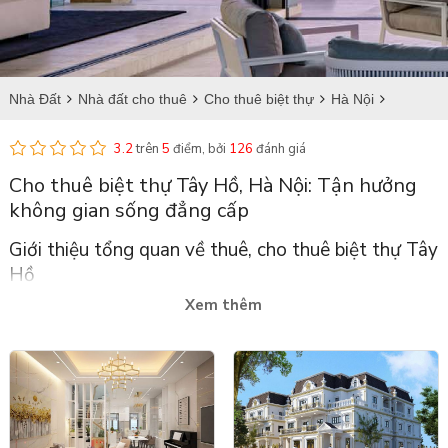
Nhà Đất
Nhà đất cho thuê
Cho thuê biệt thự
Hà Nội
Cho thuê biệt thự tại Tây Hồ
3.2
trên
5
điểm, bởi
126
đánh giá
Cho thuê biệt thự Tây Hồ, Hà Nội: Tận hưởng
không gian sống đẳng cấp
Giới thiệu tổng quan về thuê, cho thuê biệt thự Tây
Hồ
Xem thêm
Quận Tây Hồ là một trong những quận phát triển nhanh nhất
tại Hà Nội, nằm bên bờ hồ Tây - một trong những khu vực đẹp
và sang trọng nhất của thành phố. Với vị trí đắc địa, quận Tây
Hồ là lựa chọn hàng đầu cho những ai muốn tìm kiếm không
gian sống yên tĩnh, xanh mát và tiện nghi cao cấp.
Cho thuê
biệt thự Tây Hồ
đang là xu hướng phổ biến, đáp ứng nhu cầu