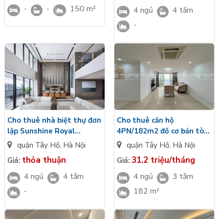
-
-
150 m²
4 ngủ
4 tắm
-
Cho thuê nhà biệt thự đơn
Cho thuê căn hộ
lập Sunshine Royal
4PN/182m2 đồ cơ bản tòa
Capital, thiết kế 3 tầng
P2 Ciputra
quận Tây Hồ
,
Hà Nội
quận Tây Hồ
,
Hà Nội
hiện đại
thỏa thuận
31.2 triệu/tháng
Giá:
Giá:
4 ngủ
4 tắm
4 ngủ
3 tắm
-
182 m²