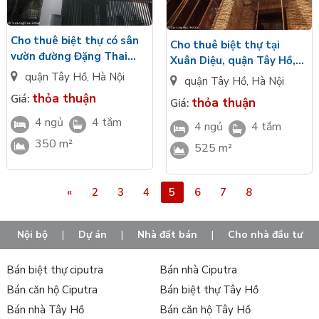
Cho thuê biệt thự có sân
Cho thuê biệt thự tại
vườn đường Đặng Thai
Xuân Diệu, quận Tây Hồ,
Mai, Tây Hồ, Hà Nội
Hà Nội
quận Tây Hồ
,
Hà Nội
quận Tây Hồ
,
Hà Nội
thỏa thuận
Giá:
thỏa thuận
Giá:
4 ngủ
4 tắm
4 ngủ
4 tắm
350 m²
525 m²
«
2
3
4
5
6
7
8
Nội bộ
|
Dự án
|
Nhà đất bán
|
Cho nhà đầu tư
Bán biệt thự ciputra
Bán nhà Ciputra
Bán căn hộ Ciputra
Bán biệt thự Tây Hồ
Bán nhà Tây Hồ
Bán căn hộ Tây Hồ