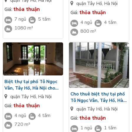
quận Tây Hồ
,
Hà Nội
quận Tây Hồ
,
Hà Nội
thỏa thuận
Giá:
thỏa thuận
Giá:
7 ngủ
5 tắm
4 ngủ
4 tắm
1080 m²
800 m²
Biệt thự tại phố Tô Ngọc
Vân, Tây Hồ, Hà Nội cho
Cho thuê biệt thự tại phố
thuê
quận Tây Hồ
,
Hà Nội
Tô Ngọc Vân, Tây Hồ, Hà
thỏa thuận
Giá:
Nội.
quận Tây Hồ
,
Hà Nội
4 ngủ
4 tắm
thỏa thuận
Giá:
720 m²
1 ngủ
1 tắm