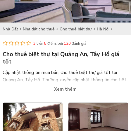
Nhà Đất
Nhà đất cho thuê
Cho thuê biệt thự
Hà Nội
Tây Hồ
Cho thuê biệt thự tại Quảng An
3
trên
5
điểm, bởi
120
đánh giá
Cho thuê biệt thự tại Quảng An, Tây Hồ giá
tốt
Cập nhật thông tin mua bán, cho thuê biệt thự giá tốt tại
Quảng An, Tây Hồ. Thường xuyên cập nhật thông tin cho tiết
về diện tích, vị trí và giá cho thuê nhà đất tại Quảng An, Tây
Xem thêm
Hồ với nhiều thiết kế đẹp.
Bdstanlong.vn là trang web uy tín, chuyên cung cấp biệt thự
mua bán và cho thuê với đầy đủ giấy tờ pháp lý, thường xuyên
cập nhật tình hình dự án bán tại Ciputra, Tân Hoàng Minh,
Ngoại Giao Đoàn, Starlake,... và những dự án
biệt thự cho