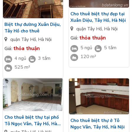
thuê tại Quảng An, Tây Hồ.
Với mức giá hợp lý, nơi đây là
địa điểm an cư lý tưởng cho nhiều gia đình Việt.
Cho thuê biệt thự đẹp tại
Xuân Diệu, Tây Hồ, Hà Nội
Hỗ trợ tư vấn phong thủy và pháp luật nhanh chóng, cùng với
Biệt thự đường Xuân Diệu,
đội ngũ chuyên viên tư vấn dày dặn kinh nghiệm, nhiệt huyết
quận Tây Hồ
,
Hà Nội
Tây Hồ cho thuê
và giàu năng lượng của Tân Long, chúng tôi tin rằng với năng
thỏa thuận
Giá:
quận Tây Hồ
,
Hà Nội
lực và sự cố gắng của mình sẽ mang đến "giá trị thực" cho
5 ngủ
5 tắm
thỏa thuận
Giá:
khách hàng, đối tác và toàn bộ nhân viên trong hệ thống Tân
120 m²
Long Land.
4 ngủ
3 tắm
525 m²
Danh sách tin cho thuê biệt thự tại Quảng An,
Tây Hồ:
Cho thuê biệt thự tại phố
Cho thuê biệt thự ở Tô
Tô Ngọc Vân, Tây Hồ, Hà
Ngọc Vân, Tây Hồ, Hà Nội
Nội