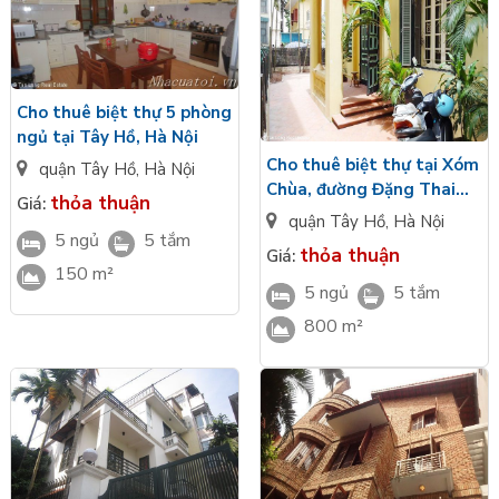
Cho thuê biệt thự 5 phòng
ngủ tại Tây Hồ, Hà Nội
Cho thuê biệt thự tại Xóm
quận Tây Hồ
,
Hà Nội
Chùa, đường Đặng Thai
thỏa thuận
Giá:
Mai, quận Tây Hồ
quận Tây Hồ
,
Hà Nội
5 ngủ
5 tắm
thỏa thuận
Giá:
150 m²
5 ngủ
5 tắm
800 m²