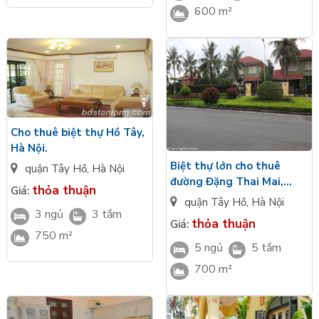
600 m²
Cho thuê biệt thự Hồ Tây,
Hà Nội.
Biệt thự lớn cho thuê
quận Tây Hồ
,
Hà Nội
đường Đặng Thai Mai,
thỏa thuận
Giá:
quận Tây Hồ, Hà Nội
quận Tây Hồ
,
Hà Nội
3 ngủ
3 tắm
thỏa thuận
Giá:
750 m²
5 ngủ
5 tắm
700 m²