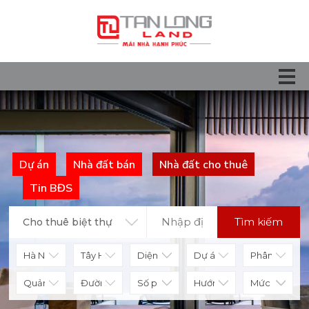
Dự án
Nhà đất bán
Nhà đất cho thuê
Tin BĐS
Tìm kiếm
Cho thuê biệt thự
Diện tích
Số phòng
Hướng nhà
Mức giá