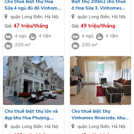
Cho thuê biệt thự Hoa
Biệt thự 200m2 cho thuê
Sữa 4 ngủ đủ đồ Vinhomes
ở Hoa Sữa 3, Vinhomes
Riverside, 200m2
Riverside, có sông
quận Long Biên
,
Hà Nội
quận Long Biên
,
Hà Nội
47 triệu/tháng
49 triệu/tháng
Giá:
Giá:
4 ngủ
4 tắm
4 ngủ
4 tắm
200 m²
200 m²
Cho thuê biệt thự lớn và
Cho thuê biệt thự
đẹp khu Hoa Phượng,
Vinhomes Riverside, khu
Vinhomes Riverside, diện
Hoa Phượng, diện tích
quận Long Biên
,
Hà Nội
quận Long Biên
,
Hà Nội
tích 500m2
180m2