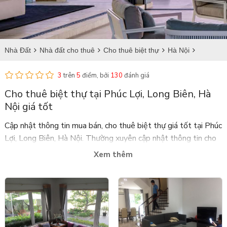
Nhà Đất
Nhà đất cho thuê
Cho thuê biệt thự
Hà Nội
Long Biên
Cho thuê biệt thự tại Phúc Lợi
3
trên
5
điểm, bởi
130
đánh giá
Cho thuê biệt thự tại Phúc Lợi, Long Biên, Hà
Nội giá tốt
Cập nhật thông tin mua bán, cho thuê biệt thự giá tốt tại Phúc
Lợi, Long Biên, Hà Nội. Thường xuyên cập nhật thông tin cho
tiết về diện tích, vị trí và giá cho thuê nhà đất tại Phúc Lợi,
Xem thêm
Long Biên, Hà Nội với nhiều thiết kế đẹp.
Bdstanlong.vn là trang web uy tín, chuyên cung cấp biệt thự
mua bán và cho thuê với đầy đủ giấy tờ pháp lý, thường xuyên
cập nhật tình hình dự án bán tại Ciputra, Tân Hoàng Minh,
Ngoại Giao Đoàn, Starlake,... và những dự án
biệt thự cho