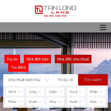
Dự án
Nhà đất bán
Nhà đất cho thuê
Tin BĐS
Tìm kiếm
Cho thuê biệt thự
Diện tích
Số phòng
Hướng nhà
Mức giá