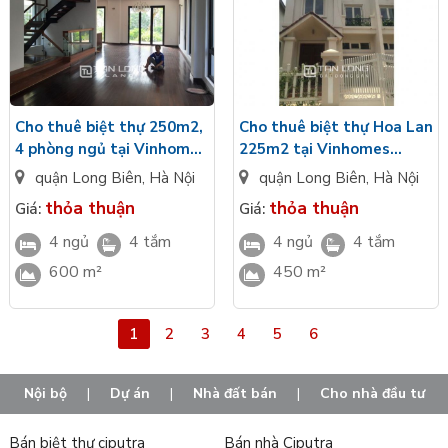
Cho thuê biệt thự 250m2,
Cho thuê biệt thự Hoa Lan
4 phòng ngủ tại Vinhomes
225m2 tại Vinhomes
Hoa Sữa, quận Long Biên
Riverside, quận Long Biên
quận Long Biên
,
Hà Nội
quận Long Biên
,
Hà Nội
thỏa thuận
thỏa thuận
Giá:
Giá:
4 ngủ
4 tắm
4 ngủ
4 tắm
600 m²
450 m²
1
2
3
4
5
6
Nội bộ
|
Dự án
|
Nhà đất bán
|
Cho nhà đầu tư
Bán biệt thự ciputra
Bán nhà Ciputra