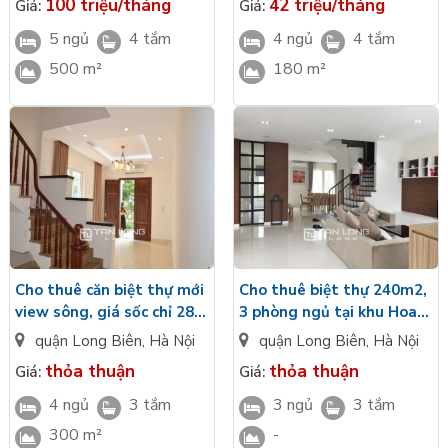
100 triệu/tháng
42 triệu/tháng
Giá:
Giá:
5 ngủ
4 tắm
4 ngủ
4 tắm
500 m²
180 m²
Cho thuê căn biệt thự mới
Cho thuê biệt thự 240m2,
view sông, giá sốc chỉ 28
3 phòng ngủ tại khu Hoa
triệu tại Hoa Lan 6,
Sữa, khu đô thị Vinhomes
quận Long Biên
,
Hà Nội
quận Long Biên
,
Hà Nội
Vinhomes Riverside
Riverside
thỏa thuận
thỏa thuận
Giá:
Giá:
4 ngủ
3 tắm
3 ngủ
3 tắm
300 m²
-