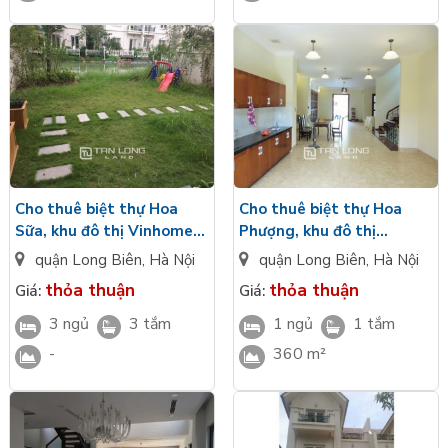
Cho thuê biệt thự Hoa
Cho thuê biệt thự Hoa
Sữa, khu đô thị Vinhome
Phượng, khu đô thị
Riverside, diện tích 280m2
Vinhomes Riverside, Long
quận Long Biên
,
Hà Nội
quận Long Biên
,
Hà Nội
Biên, Hà Nội
thỏa thuận
thỏa thuận
Giá:
Giá:
3 ngủ
3 tắm
1 ngủ
1 tắm
-
360 m²