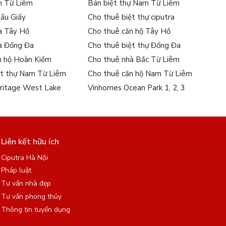
m Từ Liêm
Bán biệt thự Nam Từ Liêm
Cầu Giấy
Cho thuê biệt thự ciputra
à Tây Hồ
Cho thuê căn hộ Tây Hồ
à Đống Đa
Cho thuê biệt thự Đống Đa
n hộ Hoàn Kiếm
Cho thuê nhà Bắc Từ Liêm
ệt thự Nam Từ Liêm
Cho thuê căn hộ Nam Từ Liêm
ritage West Lake
Vinhomes Ocean Park 1, 2, 3
Liên kết hữu ích
Ciputra Hà Nội
Pháp luật
Tư vấn nhà đẹp
Tư vấn phong thủy
Thông tin tuyển dụng