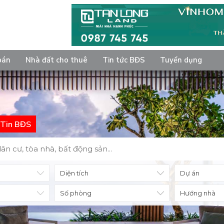
bán
Nhà đất cho thuê
Tin tức BĐS
Tuyển dụng
Tin BĐS
Diện tích
Số phòng
Hướng nhà