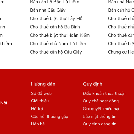
iêm
Bán căn hộ Bắc Từ Liêm
Bán nhà Na
Bán nhà Cầu Giấy
Bán căn hộ 
a
Cho thuê biệt thự Tây Hồ
Cho thuê nh
ình
Cho thuê căn hộ Ba Đình
Cho thuê nh
ếm
Cho thuê biệt thự Hoàn Kiếm
Cho thuê că
ừ Liêm
Cho thuê nhà Nam Từ Liêm
Cho thuê bi
Cho thuê căn hộ Cầu Giấy
Chung cư He
Hướng dẫn
Quy định
Sơ đồ web
Điều khoản thỏa thuận
Giới thiệu
Quy chế hoạt động
 Nội
Hỗ trợ
Giải quyết khiếu nại
Câu hỏi thường gặp
Bảo mật thông tin
Liên hệ
Quy định đăng tin