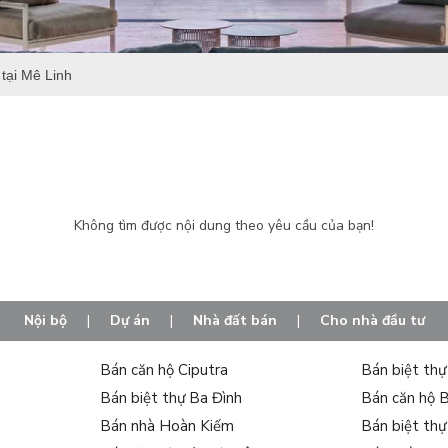
tại Mê Linh
Không tìm được nội dung theo yêu cầu của bạn!
Nội bộ
|
Dự án
|
Nhà đất bán
|
Cho nhà đầu tư
Bán căn hộ Ciputra
Bán biệt th
Bán biệt thự Ba Đình
Bán căn hộ 
Bán nhà Hoàn Kiếm
Bán biệt th