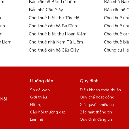
iêm
Bán căn hộ Bắc Từ Liêm
Bán nhà Na
Bán nhà Cầu Giấy
Bán căn hộ 
a
Cho thuê biệt thự Tây Hồ
Cho thuê nh
ình
Cho thuê căn hộ Ba Đình
Cho thuê nh
ếm
Cho thuê biệt thự Hoàn Kiếm
Cho thuê că
ừ Liêm
Cho thuê nhà Nam Từ Liêm
Cho thuê bi
Cho thuê căn hộ Cầu Giấy
Chung cư He
Hướng dẫn
Quy định
Sơ đồ web
Điều khoản thỏa thuận
Giới thiệu
Quy chế hoạt động
 Nội
Hỗ trợ
Giải quyết khiếu nại
Câu hỏi thường gặp
Bảo mật thông tin
Liên hệ
Quy định đăng tin