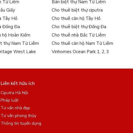
m Từ Liêm
Bán biệt thự Nam Từ Liêm
Cầu Giấy
Cho thuê biệt thự ciputra
à Tây Hồ
Cho thuê căn hộ Tây Hồ
à Đống Đa
Cho thuê biệt thự Đống Đa
n hộ Hoàn Kiếm
Cho thuê nhà Bắc Từ Liêm
ệt thự Nam Từ Liêm
Cho thuê căn hộ Nam Từ Liêm
ritage West Lake
Vinhomes Ocean Park 1, 2, 3
Liên kết hữu ích
Ciputra Hà Nội
Pháp luật
Tư vấn nhà đẹp
Tư vấn phong thủy
Thông tin tuyển dụng