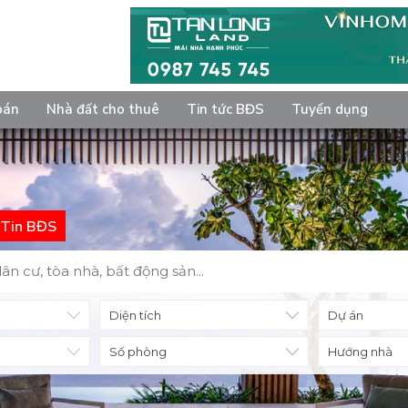
bán
Nhà đất cho thuê
Tin tức BĐS
Tuyển dụng
Tin BĐS
Diện tích
Số phòng
Hướng nhà