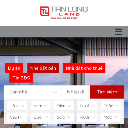
Dự án
Nhà đất bán
Nhà đất cho thuê
Tin BĐS
Tìm kiếm
Bán nhà
Diện tích
Số phòng
Hướng nhà
Mức giá