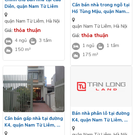
Cần bán nhà trong ngõ tại
Diễn, quận Nam Từ Liêm
Hồ Tùng Mậu, quận Nam
Từ Liêm
quận Nam Từ Liêm
,
Hà Nội
quận Nam Từ Liêm
,
Hà Nội
thỏa thuận
Giá:
thỏa thuận
Giá:
4 ngủ
3 tắm
1 ngủ
1 tắm
150 m²
175 m²
Bán nhà phân lô tại đường
Cần bán gấp nhà tại đường
K4, quận Nam Từ Liêm, Hà
K4, quận Nam Từ Liêm, Hà
Nội
Nội
quận Nam Từ Liêm
,
Hà Nội