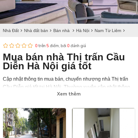
Nhà Đất
Nhà đất bán
Bán nhà
Hà Nội
Nam Từ Liêm
Bán nhà tại Cầu Diễn
0
trên
5
điểm, bởi
0
đánh giá
Mua bán nhà Thị trấn Cầu
Diễn Hà Nội giá tốt
Cập nhật thông tin mua bán, chuyển nhượng nhà Thị trấn
Cầu Diễn giá tốt tại Hà Nội. Thường xuyên cập nhật thông
Xem thêm
tin cho tiết về diện tích, vị trí và giá bán nhà Thị trấn Cầu
Diễn tại Hà Nội với nhiều thiết kế đẹp.
Bdstanlong.vn là trang web uy tín, chuyên cung cấp căn hộ
bán và sang nhượng chính chủ với đầy đủ giấy tờ pháp lý,
thường xuyên cập nhật tình hình nhà Thị trấn Cầu Diễn bán