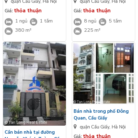
quận Cầu Giấy
,
Hà Nội
quận Cầu Giấy
,
Hà Nội
thỏa thuận
thỏa thuận
Giá:
Giá:
1 ngủ
1 tắm
8 ngủ
5 tắm
380 m²
225 m²
Bán nhà trong phố Đông
Quan, Cầu Giấy
quận Cầu Giấy
,
Hà Nội
Cần bán nhà tại đường
thỏa thuận
Giá: