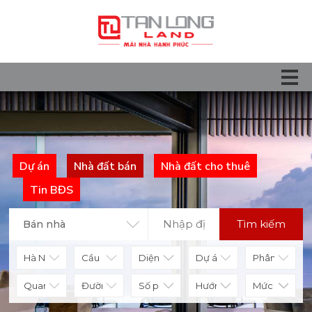
Dự án
Nhà đất bán
Nhà đất cho thuê
Tin BĐS
Tìm kiếm
Bán nhà
Diện tích
Số phòng
Hướng nhà
Mức giá