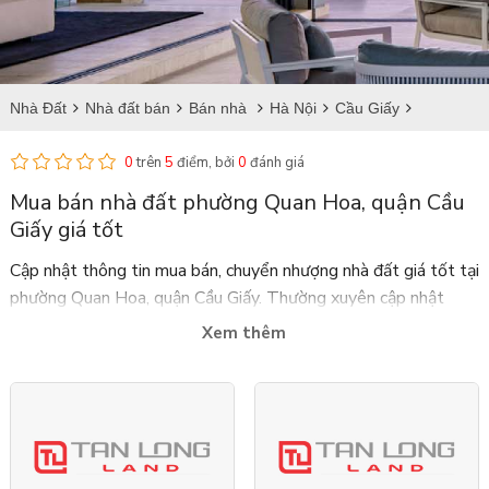
Nhà Đất
Nhà đất bán
Bán nhà
Hà Nội
Cầu Giấy
Bán nhà tại Quan Hoa
0
trên
5
điểm, bởi
0
đánh giá
Mua bán nhà đất phường Quan Hoa, quận Cầu
Giấy giá tốt
Cập nhật thông tin mua bán, chuyển nhượng nhà đất giá tốt tại
phường Quan Hoa, quận Cầu Giấy. Thường xuyên cập nhật
thông tin cho tiết về diện tích, vị trí và giá bán nhà đất tại
Xem thêm
phường Quan Hoa, quận Cầu Giấy với nhiều thiết kế đẹp.
Bdstanlong.vn là trang web uy tín, chuyên cung cấp nhà đất
bán và sang nhượng chính chủ với đầy đủ giấy tờ pháp lý,
thường xuyên cập nhật tình hình dự án bán tại Ciputra, Tân
Hoàng Minh, Ngoại Giao Đoàn, Starlake,... và đặc biệt