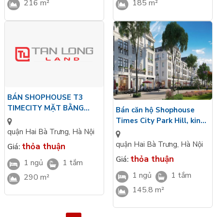
216 m²
185 m²
BÁN SHOPHOUSE T3
TIMECITY MẶT BẰNG
Bán căn hộ Shophouse
TẦNG 1 QUẬN HAI BÀ
Times City Park Hill, kinh
TRƯNG HÀ NỘI, THUẬN
doanh tuyệt vời! DT
quận Hai Bà Trưng
,
Hà Nội
TIỆN BUÔN BÁN KINH
145.8m²
quận Hai Bà Trưng
,
Hà Nội
thỏa thuận
Giá:
DOANH
thỏa thuận
Giá:
1 ngủ
1 tắm
1 ngủ
1 tắm
290 m²
145.8 m²