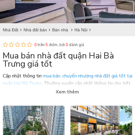
Nhà Đất
Nhà đất bán
Bán nhà
Hà Nội
Bán nhà tại Hai Bà Trưng
0
trên
5
điểm, bởi
0
đánh giá
Mua bán nhà đất quận Hai Bà
Trưng giá tốt
Cập nhật thông tin
mua bán, chuyển nhượng nhà đất giá tốt tại
quận Hai Bà Trưng
. Thường xuyên cập nhật thông tin cho tiết
về diện tích, vị trí và giá bán nhà đất tại quận Hai Bà Trưng với
Xem thêm
nhiều thiết kế đẹp. Quận hai Bà Trưng là một trong những
quận trung tâm của thủ đô Hà Nội nên có sự đầu tư quy hoạch
lớn góp phần làm hoạt động mua bán nhà đất tại quận Hai Bà
Trưng được thúc đẩy và phát triển với giá trị tăng cao theo
thời gian.