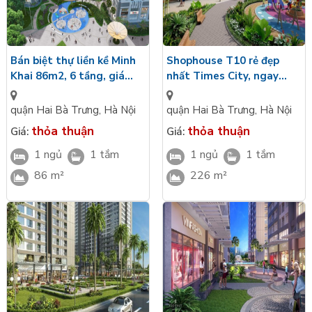
Mạng lưới giáo dục, y tế, thương mại đầy đủ
và hiện đại
Bán biệt thự liền kề Minh
Shophouse T10 rẻ đẹp
Khai 86m2, 6 tầng, giá
nhất Times City, ngay
19,9 tỷ
mặt hồ trung tâm có đài
phun nước, DT 226m2, giá
quận Hai Bà Trưng
,
Hà Nội
quận Hai Bà Trưng
,
Hà Nội
20 tỷ
thỏa thuận
thỏa thuận
Giá:
Giá:
1 ngủ
1 tắm
1 ngủ
1 tắm
86 m²
226 m²
Quận Hai Bà Trung là khu vực đáng sống nhất Hà Nội. Một hệ
thống trường học đa dạng từ trường công lập đến trường
chuẩn quốc tế, từ trường mần non đến cấp đại học:
Trường tiểu học Tây Sơn, tiểu học Thanh Lương, tiểu học