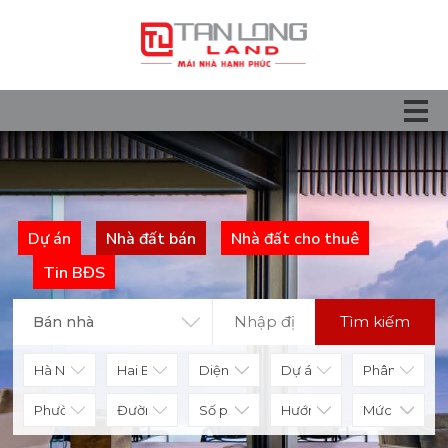
Dự án
Nhà đất bán
Nhà đất cho thuê
Tin BĐS
Tìm kiếm
Bán nhà
Diện tích
Số phòng
Hướng nhà
Mức giá